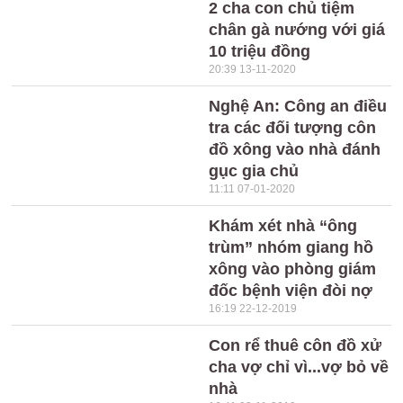
2 cha con chủ tiệm
chân gà nướng với giá
10 triệu đồng
20:39 13-11-2020
Nghệ An: Công an điều
tra các đối tượng côn
đồ xông vào nhà đánh
gục gia chủ
11:11 07-01-2020
Khám xét nhà “ông
trùm” nhóm giang hồ
xông vào phòng giám
đốc bệnh viện đòi nợ
16:19 22-12-2019
Con rể thuê côn đồ xử
cha vợ chỉ vì...vợ bỏ về
nhà