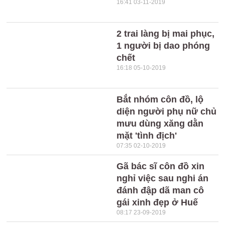
16:41 03-11-2019
2 trai làng bị mai phục,
1 người bị dao phóng
chết
16:18 05-10-2019
Bắt nhóm côn đồ, lộ
diện người phụ nữ chủ
mưu dùng xăng dằn
mặt 'tình địch'
07:35 02-10-2019
Gã bác sĩ côn đồ xin
nghỉ việc sau nghi án
đánh đập dã man cô
gái xinh đẹp ở Huế
08:17 23-09-2019