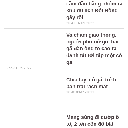
cầm đầu băng nhóm ra
khu du lịch Đồi Rồng
gây rối
20:41 16-09-2022
Va chạm giao thông,
người phụ nữ gọi hai
gã đàn ông to cao ra
đánh tát tới tấp một cô
gái
13:56 31-05-2022
Chia tay, cô gái trẻ bị
bạn trai rạch mặt
20:40 03-05-2022
Mang súng đi cướp ô
tô, 2 tên côn đồ bất