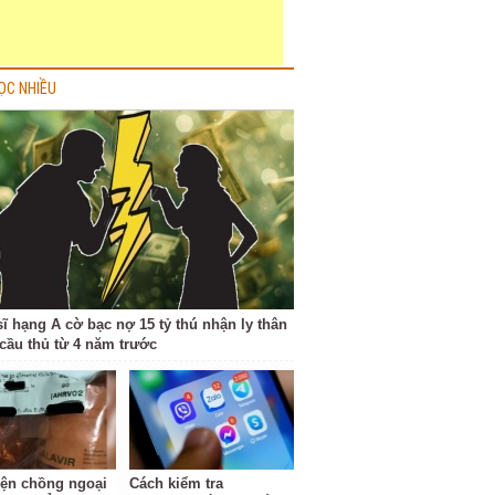
ỌC NHIỀU
sĩ hạng A cờ bạc nợ 15 tỷ thú nhận ly thân
cầu thủ từ 4 năm trước
iện chồng ngoại
Cách kiểm tra