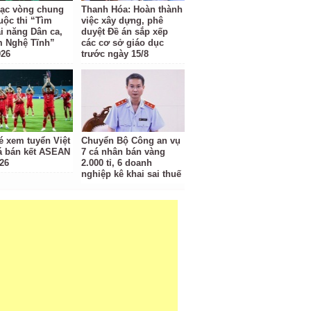
ạc vòng chung
Thanh Hóa: Hoàn thành
uộc thi “Tìm
việc xây dựng, phê
ài năng Dân ca,
duyệt Đề án sắp xếp
m Nghệ Tĩnh”
các cơ sở giáo dục
026
trước ngày 15/8
é xem tuyển Việt
Chuyển Bộ Công an vụ
 bán kết ASEAN
7 cá nhân bán vàng
26
2.000 tỉ, 6 doanh
nghiệp kê khai sai thuế