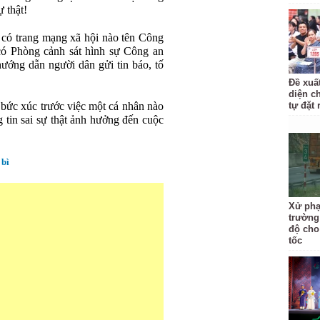
 thật!
có trang mạng xã hội nào tên Công
có Phòng cảnh sát hình sự Công an
ướng dẫn người dân gửi tin báo, tố
Đề xuấ
diện c
bức xúc trước việc một cá nhân nào
tự đặt 
 tin sai sự thật ảnh hưởng đến cuộc
 bì
Xử phạ
trường
độ cho
tốc