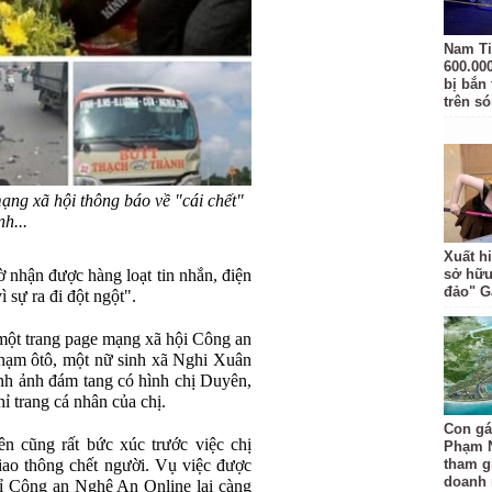
Nam Ti
600.00
bị bắn
trên s
ạng xã hội thông báo về "cái chết"
h...
Xuất hi
ờ nhận được hàng loạt tin nhắn, điện
sở hữu
đảo" 
 sự ra đi đột ngột".
một trang page mạng xã hội Công an
chạm ôtô, một nữ sinh xã Nghi Xuân
ình ảnh đám tang có hình chị Duyên,
hỉ trang cá nhân của chị.
Con gá
n cũng rất bức xúc trước việc chị
Phạm 
iao thông chết người. Vụ việc được
tham gi
doanh 
chỉ Công an Nghệ An Online lại càng