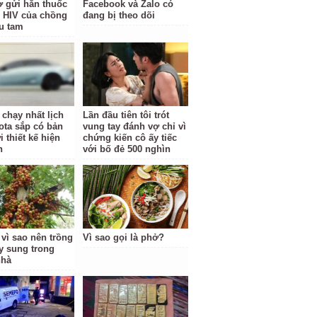
vợ gửi hẳn thuốc
Facebook và Zalo có
rị HIV của chồng
đang bị theo dõi
ểu tam
 chạy nhất lịch
Lần đầu tiên tôi trót
ota sắp có bản
vung tay đánh vợ chỉ vì
 thiết kế hiện
chứng kiến cô ấy tiếc
n
với bố đẻ 500 nghìn
 vì sao nên trồng
Vì sao gọi là phở?
y sung trong
nhà