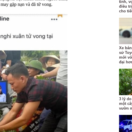
tình, 
 may gặp nạn và đã tử vong.
điều t
cho ti
Xe bán
sử Toy
mới với
đại hơ
3 lý do
một câ
vườn 