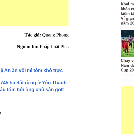
Khai m
khảo c
kiếm t
Ví giặ
năm 2
Tác giả:
Quang Phong
Nguồn tin:
Pháp Luật Plus
Cháy v
Nam đá
ệ An ăn vội mì tôm khô trực
Cup 20
745 ha đất rừng ở Yên Thành
hâu tóm bởi ông chủ sân golf
g