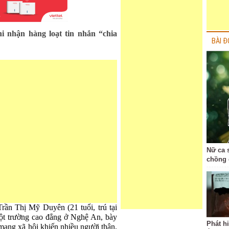
i nhận hàng loạt tin nhắn “chia
BÀI Đ
Nữ ca 
chồng 
rần Thị Mỹ Duyên (21 tuổi, trú tại
ột trường cao đẳng ở Nghệ An, bày
Phát h
n mạng xã hội khiến nhiều người thân,