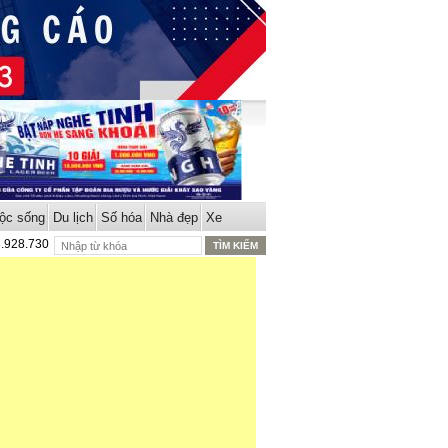
ộc sống
Du lịch
Số hóa
Nhà đẹp
Xe
8.928.730