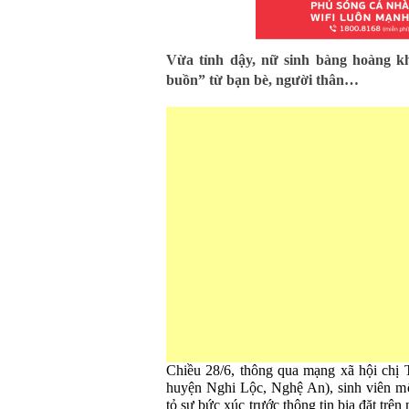
Vừa tỉnh dậy, nữ sinh bàng hoàng kh
buồn” từ bạn bè, người thân…
Chiều 28/6, thông qua mạng xã hội chị T
huyện Nghi Lộc, Nghệ An), sinh viên m
tỏ sự bức xúc trước thông tin bịa đặt trê