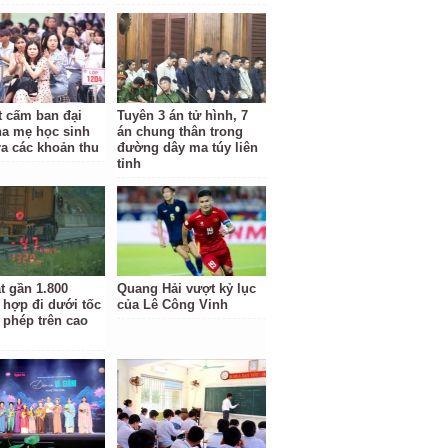
t cấm ban đại
Tuyên 3 án tử hình, 7
ha mẹ học sinh
án chung thân trong
ra các khoản thu
đường dây ma túy liên
tỉnh
t gần 1.800
Quang Hải vượt kỷ lục
 hợp đi dưới tốc
của Lê Công Vinh
 phép trên cao