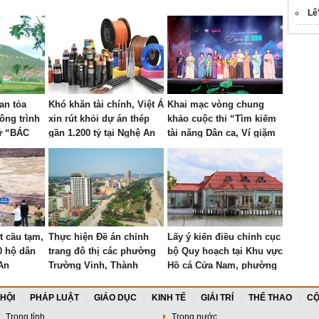
Lê
an tỏa
Khó khăn tài chính, Việt Á
Khai mạc vòng chung
ông trình
xin rút khỏi dự án thép
khảo cuộc thi “Tìm kiếm
hữ “BÁC
gần 1.200 tỷ tại Nghệ An
tài năng Dân ca, Ví giặm
trên Núi
Nghệ Tĩnh” năm 2026
t cầu tạm,
Thực hiện Đề án chỉnh
Lấy ý kiến điều chỉnh cục
0 hộ dân
trang đô thị các phường
bộ Quy hoạch tại Khu vực
An
Trường Vinh, Thành
Hồ cá Cửa Nam, phường
Vinh, Vinh Lộc, Vinh
Thành Vinh
Hưng, Vinh Phú và Cửa
 HỘI
PHÁP LUẬT
GIÁO DỤC
KINH TẾ
GIẢI TRÍ
THỂ THAO
CỘ
Lò giai đoạn 2026 – 2030
Trong tỉnh
Trong nước