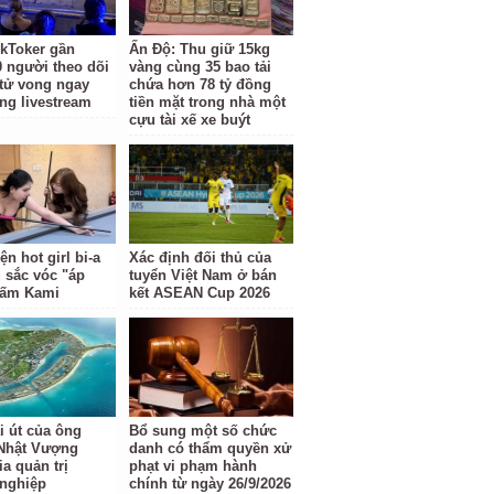
kToker gần
Ấn Độ: Thu giữ 15kg
0 người theo dõi
vàng cùng 35 bao tải
 tử vong ngay
chứa hơn 78 tỷ đồng
óng livestream
tiền mặt trong nhà một
cựu tài xế xe buýt
ện hot girl bi-a
Xác định đối thủ của
 sắc vóc "áp
tuyển Việt Nam ở bán
Gấm Kami
kết ASEAN Cup 2026
i út của ông
Bổ sung một số chức
Nhật Vượng
danh có thẩm quyền xử
a quản trị
phạt vi phạm hành
nghiệp
chính từ ngày 26/9/2026