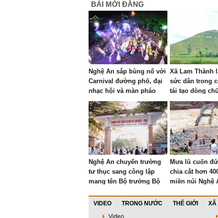
BÀI MỚI ĐĂNG
Nghệ An sắp bùng nổ với
Xã Lam Thành l
Carnival đường phố, đại
sức dân trong c
nhạc hội và màn pháo
tái tạo dòng c
hoa mãn nhãn
HỒ SỐNG MÃI” 
Nhón
Nghệ An chuyển trường
Mưa lũ cuốn đứ
tư thục sang công lập
chia cắt hơn 40
mang tên Bộ trưởng Bộ
miền núi Nghệ 
Công an đầu tiên
VIDEO
TRONG NƯỚC
THẾ GIỚI
XÃ
Video