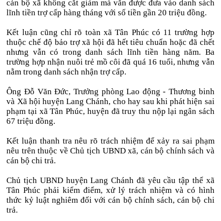
cán bộ xã không cắt giảm mà vẫn được đưa vào danh sách
lĩnh tiền trợ cấp hàng tháng với số tiền gần 20 triệu đồng.
Kết luận cũng chỉ rõ toàn xã Tân Phúc có 11 trường hợp
thuộc chế độ bảo trợ xã hội đã hết tiêu chuẩn hoặc đã chết
nhưng vẫn có trong danh sách lĩnh tiền hàng năm. Ba
trường hợp nhận nuôi trẻ mồ côi đã quá 16 tuổi, nhưng vẫn
nằm trong danh sách nhận trợ cấp.
Ông Đỗ Văn Đức, Trưởng phòng Lao động - Thương binh
và Xã hội huyện Lang Chánh, cho hay sau khi phát hiện sai
phạm tại xã Tân Phúc, huyện đã truy thu nộp lại ngân sách
67 triệu đồng.
Kết luận thanh tra nêu rõ trách nhiệm để xảy ra sai phạm
nêu trên thuộc về Chủ tịch UBND xã, cán bộ chính sách và
cán bộ chi trả.
Chủ tịch UBND huyện Lang Chánh đã yêu cầu tập thể xã
Tân Phúc phải kiểm điểm, xử lý trách nhiệm và có hình
thức kỷ luật nghiêm đối với cán bộ chính sách, cán bộ chi
trả.