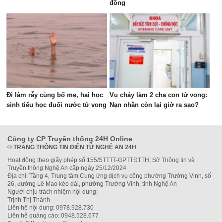
đồng
Đi làm rẫy cùng bố mẹ, hai học
Vụ cháy làm 2 cha con tử vong:
sinh tiểu học đuối nước tử vong
Nạn nhân còn lại giờ ra sao?
Công ty CP Truyền thông 24H Online
®
TRANG THÔNG TIN ĐIỆN TỬ NGHỆ AN 24H
Hoạt động theo giấy phép số 155/STTTT-GPTTĐTTH, Sở Thông tin và
Truyền thông Nghệ An cấp ngày 25/12/2024
Địa chỉ: Tầng 4, Trung tâm Cung ứng dịch vụ công phường Trường Vinh, số
26, đường Lê Mao kéo dài, phường Trường Vinh, tỉnh Nghệ An
Người chịu trách nhiệm nội dung:
Trịnh Thị Thành
Liên hệ nội dung: 0978.928.730
Liên hệ quảng cáo: 0948.528.677