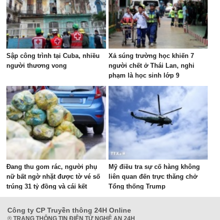
Sập công trình tại Cuba, nhiều
Xả súng trường học khiến 7
người thương vong
người chết ở Thái Lan, nghi
phạm là học sinh lớp 9
Đang thu gom rác, người phụ
Mỹ điều tra sự cố hàng không
nữ bất ngờ nhặt được tờ vé số
liên quan đến trực thăng chở
trúng 31 tỷ đồng và cái kết
Tổng thống Trump
Công ty CP Truyền thông 24H Online
®
TRANG THÔNG TIN ĐIỆN TỬ NGHỆ AN 24H