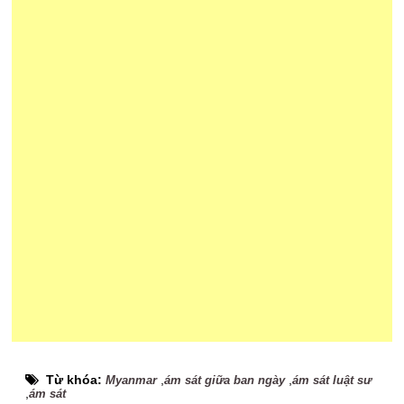
Từ khóa:
,
,
Myanmar
ám sát giữa ban ngày
ám sát luật sư
,
ám sát