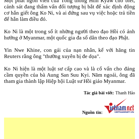
Một phát ngôn viên của Tổng thống Htin Kyaw cho biết,
cảnh sát đang thẩm vấn đối tượng bị bắt để xác định động
cơ hắn giết ông Ko Ni, và ai đứng sau vụ việc hoặc trả tiền
để hắn làm điều đó.
Ko Ni là một trong số ít những người theo đạo Hồi có ảnh
hưởng ở Myanmar, một quốc gia đa số dân theo đạo Phật.
Yin Nwe Khine, con gái của nạn nhân, kể với hãng tin
Reuters rằng ông "thường xuyên bị đe dọa".
Ko Ni hiện là một luật sư cấp cao và là cố vấn cho đảng
cầm quyền của bà Aung San Suu Kyi. Năm ngoái, ông đã
tham gia thành lập Hiệp hội Luật sư Hồi giáo Myanmar.
Tác giả bài viết:
Thanh Hảo
Nguồn tin: