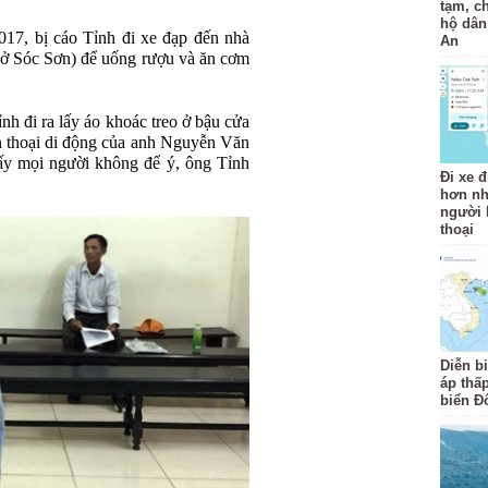
tạm, c
hộ dân
17, bị cáo Tỉnh đi xe đạp đến nhà
An
 Sóc Sơn) để uống rượu và ăn cơm
h đi ra lấy áo khoác treo ở bậu cửa
ện thoại di động của anh Nguyễn Văn
ấy mọi người không để ý, ông Tỉnh
Đi xe đ
hơn nh
người b
thoại
Diễn b
áp thấp
biển Đ