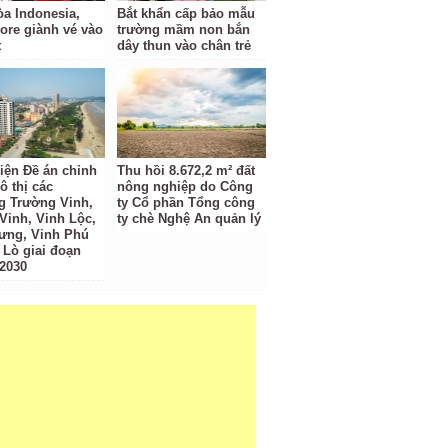
a Indonesia,
Bắt khẩn cấp bảo mẫu
ore giành vé vào
trường mầm non bắn
t
dây thun vào chân trẻ
iện Đề án chỉnh
Thu hồi 8.672,2 m² đất
ô thị các
nông nghiệp do Công
 Trường Vinh,
ty Cổ phần Tổng công
Vinh, Vinh Lộc,
ty chè Nghệ An quản lý
ưng, Vinh Phú
 Lò giai đoạn
 2030