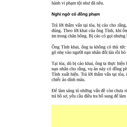
hành vi phạm tội như đã nêu.
Nghi ngờ có đồng phạm
Trả lời thẩm vấn tại tòa, bị cáo cho rằng
đúng. Theo lời khai của ông Tỉnh, khi ô
im trong chăn bông. Bị cáo có gọi nhưng 
Ông Tỉnh khai, ông ta không có thù tức
gõ nhẹ vào người nạn nhân đốt lán rồi bỏ 
Tại tòa, dù bị cáo khai, ông ta thực hiệ
nạn nhân cho rằng, vụ án này có đồng ph
Tỉnh xuất hiện. Trả lời thẩm vấn tại tòa
chiếc áo dính máu.
Để làm sáng tỏ những vấn đề còn chưa r
trả hồ sơ, yêu cầu điều tra bổ sung để làm 