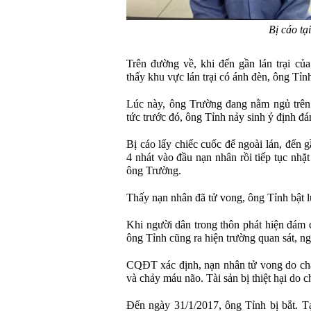
Bị cáo tại
Trên đường về, khi đến gần lán trại c
thấy khu vực lán trại có ánh đèn, ông Tỉn
Lúc này, ông Trường đang nằm ngủ trên
tức trước đó, ông Tỉnh nảy sinh ý định đá
Bị cáo lấy chiếc cuốc để ngoài lán, đến 
4 nhát vào đầu nạn nhân rồi tiếp tục nh
ông Trường.
Thấy nạn nhân đã tử vong, ông Tỉnh bật lử
Khi người dân trong thôn phát hiện đám 
ông Tỉnh cũng ra hiện trường quan sát, n
CQĐT xác định, nạn nhân tử vong do chấ
và chảy máu não. Tài sản bị thiệt hại do c
Đến ngày 31/1/2017, ông Tỉnh bị bắt. T