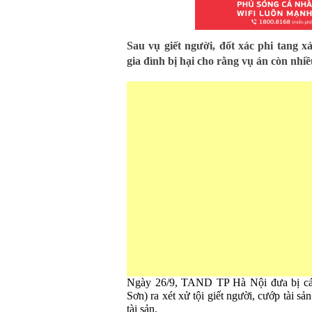
Sau vụ giết người, đốt xác phi tang x
gia đình bị hại cho rằng vụ án còn nhiề
Ngày 26/9, TAND TP Hà Nội đưa bị cá
Sơn) ra xét xử tội giết người, cướp tài s
tài sản.