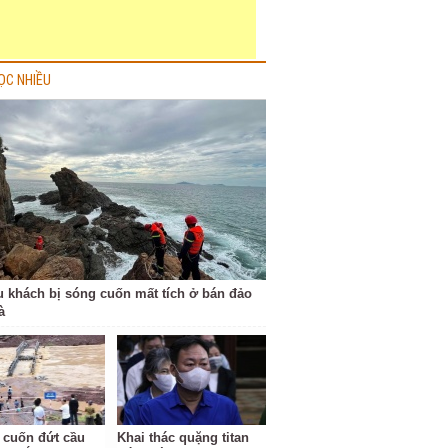
ỌC NHIỀU
u khách bị sóng cuốn mất tích ở bán đảo
à
 cuốn đứt cầu
Khai thác quặng titan