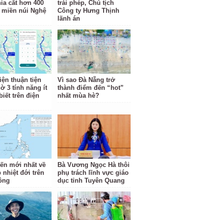
hia cắt hơn 400
trái phép, Chủ tịch
 miền núi Nghệ
Công ty Hưng Thịnh
lãnh án
iện thuận tiện
Vì sao Đà Nẵng trở
ờ 3 tính năng ít
thành điểm đến “hot”
iết trên điện
nhất mùa hè?
iến mới nhất về
Bà Vương Ngọc Hà thôi
 nhiệt đới trên
phụ trách lĩnh vực giáo
ông
dục tỉnh Tuyên Quang