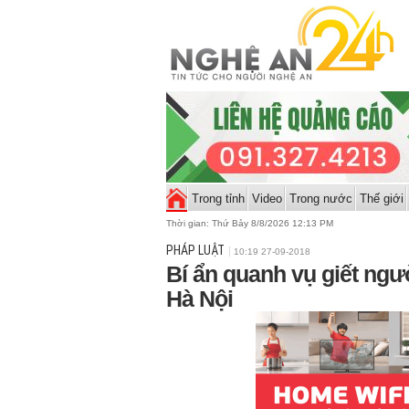
Trong tỉnh
Video
Trong nước
Thế giới
Thời gian:
Thứ Bảy 8/8/2026 12:13 PM
PHÁP LUẬT
10:19 27-09-2018
Bí ẩn quanh vụ giết ngườ
Hà Nội