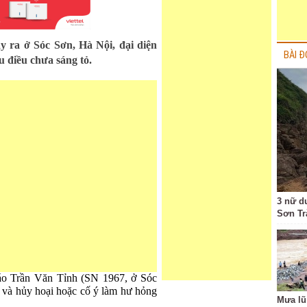
ảy ra ở Sóc Sơn, Hà Nội, đại diện
BÀI Đ
u điều chưa sáng tỏ.
3 nữ d
Sơn Tr
o Trần Văn Tỉnh (SN 1967, ở Sóc
ản và hủy hoại hoặc cố ý làm hư hỏng
Mưa lũ