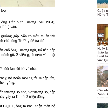
 tòa
Cuộc s
Hồng 
ủa ông Trần Văn Trường (SN 1964),
h đi bộ vào.
 giường gấp. Sẵn có mâu thuẫn thù
nh chết ông Trường để trả thù.
Ngày 8
gần chỗ ông Trường ngủ, bổ liên tiếp
thảo l
ặt mảnh gỗ, 2 viên gạch ném vào mặt
Luật li
vực Q
a đốt lán rồi bỏ về nhà.
cháy, hô hoán mọi người ra dập lửa,
ghe ngóng.
Căn nh
n thương sọ não, vỡ xương sọ, dập
“anh B
háy gây ra là hơn 2 triệu đồng.
ại CQĐT, ông ta khai nhận toàn bộ