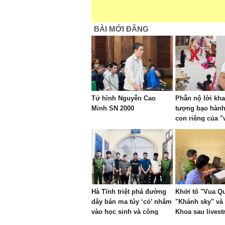
BÀI MỚI ĐĂNG
Tử hình Nguyễn Cao
Phẫn nộ lời kha
Minh SN 2000
tượng bạo hàn
con riêng của "
bắt quỳ gối đến
sáng
Hà Tĩnh triệt phá đường
Khởi tố "Vua Qu
dây bán ma túy ‘cỏ’ nhắm
"Khánh sky" và
vào học sinh và công
Khoa sau lives
nhân
phạm nhau