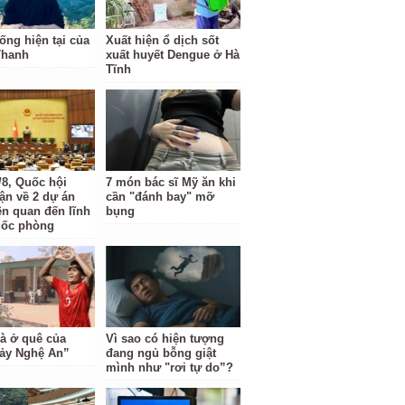
ống hiện tại của
Xuất hiện ổ dịch sốt
Thanh
xuất huyết Dengue ở Hà
Tĩnh
/8, Quốc hội
7 món bác sĩ Mỹ ăn khi
uận về 2 dự án
cần "đánh bay" mỡ
ên quan đến lĩnh
bụng
uốc phòng
à ở quê của
Vì sao có hiện tượng
ảy Nghệ An”
đang ngủ bỗng giật
mình như "rơi tự do”?