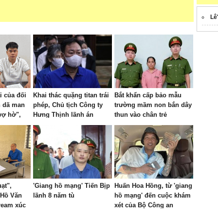
Lê
i của đối
Khai thác quặng titan trái
Bắt khẩn cấp bảo mẫu
h dã man
phép, Chủ tịch Công ty
trường mầm non bắn dây
vợ hờ",
Hưng Thịnh lãnh án
thun vào chân trẻ
 1 giờ
ạt",
'Giang hồ mạng' Tiến Bịp
Huấn Hoa Hồng, từ 'giang
 Hồ Văn
lãnh 8 năm tù
hồ mạng' đến cuộc khám
tream xúc
xét của Bộ Công an