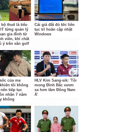
bộ thuế là tiểu
Cái giá đắt đỏ khi liên
IT từng quản lý
tục trì hoãn cập nhật
sạn gia đình từ
Windows
nh viên, khí chất
 ý trên sân golf
ộ sốc của mẹ
HLV Kim Sang-sik: 'Tôi
khiến tôi không
mong Đình Bắc vươn
 nên tiếp tục
xa hơn tầm Đông Nam
ôn nhân 7 năm
Á'
y không