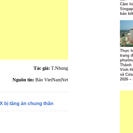
Cầm hò
Singap
bán kế
Thực h
trang đ
phường
Thành 
Tác giả:
T.Nhung
Vinh H
và Cửa
2026 –
Nguồn tin:
Báo VietNamNet
9X bị tăng án chung thân