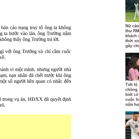
Nữ cán 
, bản cáo trạng truy tố ông ta không
thư RM
ng ta bước vào lán, ông Trường nằm
khách 
không thấy ông Trường trả lời.
thời si
gây chú
 gì với ông Trường và chỉ cầm cuốc
về.
n hành vi một mình, nhưng người nhà
ạm, nạn nhân đã chết trước khi ông
, một số người liên quan có nhắc đến
Tiết l
chồng 
biết có
õ trong vụ án, HĐXX đã quyết định
cuộc h
nữa ha
rõ.