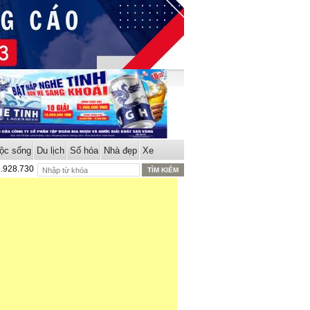
ộc sống
Du lịch
Số hóa
Nhà đẹp
Xe
8.928.730