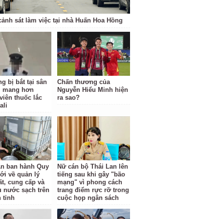
cảnh sát làm việc tại nhà Huấn Hoa Hồng
g bị bắt tại sân
Chấn thương của
i mang hơn
Nguyễn Hiểu Minh hiện
viên thuốc lắc
ra sao?
ali
n ban hành Quy
Nữ cán bộ Thái Lan lên
ới về quản lý
tiếng sau khi gây "bão
ất, cung cấp và
mạng" vì phong cách
hụ nước sạch trên
trang điểm rực rỡ trong
 tỉnh
cuộc họp ngân sách