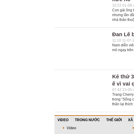
10:22 01-08
Con gái ông 
nhưng lần đầu
nhà thân thuộ
Đan Lê 
11:10 11-07-
Nam diễn viên
mỏ ngay trên
Kẻ thứ 
ế vì vai
07:42 23-05
Trang Cherry
trong “Sống 
thân lại thích
VIDEO
TRONG NƯỚC
THẾ GIỚI
XÃ
Video