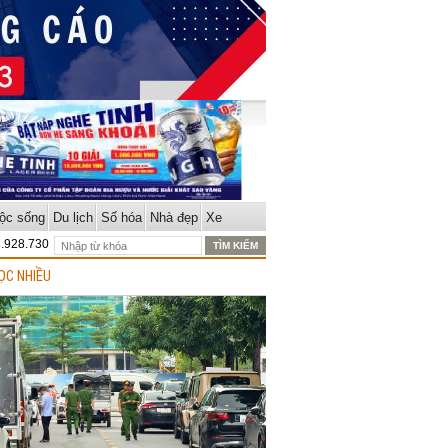
ộc sống
Du lịch
Số hóa
Nhà đẹp
Xe
8.928.730
ỌC NHIỀU