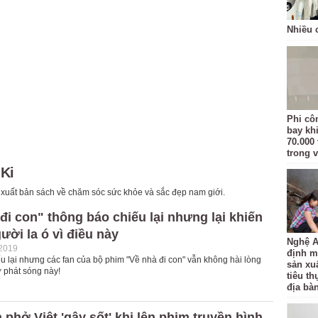
Nhiều 
Phi côn
bay kh
70.000 
trong v
 Ki
t bản sách về chăm sóc sức khỏe và sắc đẹp nam giới.
đi con" thông báo chiếu lại nhưng lại khiến
ười la ó vì điều này
Nghệ A
-2019
định m
u lại nhưng các fan của bộ phim "Về nhà đi con" vẫn không hài lòng
sản xu
ờ phát sóng này!
tiêu t
địa bàn
 phở Việt 'gây sốt' khi lên phim truyền hình