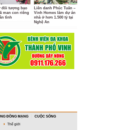
ữ đối tượng bạo
Liên danh Phúc Tuấn –
ã man con riêng
Vinh Homes làm dự án
ân tình
nhà ở hơn 1.500 tỷ tại
Nghệ An
NG ĐỒNG MẠNG
CUỘC SỐNG
Thế giới