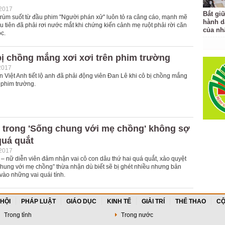
-2017
Bắt gi
trùm suốt từ đầu phim "Người phán xử" luôn tỏ ra câng cáo, mạnh mẽ
hành d
 tiên đã phải rơi nước mắt khi chứng kiến cảnh mẹ ruột phải rời căn
của nh
c.
bị chồng mắng xơi xơi trên phim trường
2017
 Việt Anh tiết lộ anh đã phải động viên Đan Lê khi cô bị chồng mắng
 phim trường.
3 trong 'Sống chung với mẹ chồng' không sợ
 quá quắt
-2017
 – nữ diễn viên đảm nhận vai cô con dâu thứ hai quá quắt, xảo quyệt
chung với mẹ chồng” thừa nhận dù biết sẽ bị ghét nhiều nhưng bản
 vào những vai quái tính.
 HỘI
PHÁP LUẬT
GIÁO DỤC
KINH TẾ
GIẢI TRÍ
THỂ THAO
CỘ
Trong tỉnh
Trong nước