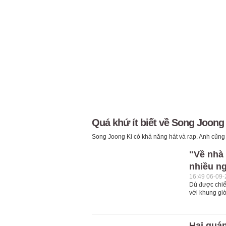
Quá khứ ít biết về Song Joong
Song Joong Ki có khả năng hát và rap. Anh cũng xuấ
"Về nhà 
nhiều ng
16:49 06-09
Dù được chiế
với khung gi
Hai quán