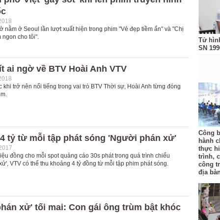
ốc
2018
ở nằm ở Seoul lần lượt xuất hiện trong phim "Vẻ đẹp tiềm ẩn" và "Chị
ngon cho tôi".
Tử hìn
SN 199
ít ai ngờ về BTV Hoài Anh VTV
2018
ước khi trở nên nổi tiếng trong vai trò BTV Thời sự, Hoài Anh từng đóng
im.
Công b
4 tỷ từ mỗi tập phát sóng 'Người phán xử'
hành c
-2017
thực hi
riệu đồng cho mỗi spot quảng cáo 30s phát trong quá trình chiếu
trình, 
ử', VTV có thể thu khoảng 4 tỷ đồng từ mỗi tập phim phát sóng.
công t
địa bàn
hán xử' tối mai: Con gái ông trùm bật khóc