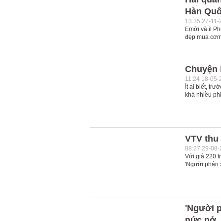
Hàn Qu
13:35 27-11-
Emời và il Ph
đẹp mua cơm 
Chuyện 
11:24 18-05-
Ít ai biết, tr
khá nhiều ph
VTV thu 
08:27 29-08
Với giá 220 t
'Người phán x
'Người p
nức nở