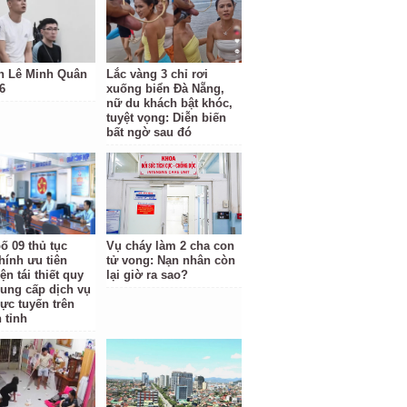
h Lê Minh Quân
Lắc vàng 3 chỉ rơi
6
xuống biển Đà Nẵng,
nữ du khách bật khóc,
tuyệt vọng: Diễn biến
bất ngờ sau đó
ố 09 thủ tục
Vụ cháy làm 2 cha con
hính ưu tiên
tử vong: Nạn nhân còn
ện tái thiết quy
lại giờ ra sao?
cung cấp dịch vụ
rực tuyến trên
 tỉnh