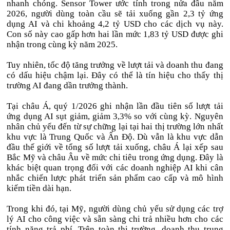
nhanh chóng. Sensor Tower ước tính trong nửa đầu năm
2026, người dùng toàn cầu sẽ tải xuống gần 2,3 tỷ ứng
dụng AI và chi khoảng 4,2 tỷ USD cho các dịch vụ này.
Con số này cao gấp hơn hai lần mức 1,83 tỷ USD được ghi
nhận trong cùng kỳ năm 2025.
Tuy nhiên, tốc độ tăng trưởng về lượt tải và doanh thu đang
có dấu hiệu chậm lại. Đây có thể là tín hiệu cho thấy thị
trường AI đang dần trưởng thành.
Tại châu Á, quý 1/2026 ghi nhận lần đầu tiên số lượt tải
ứng dụng AI sụt giảm, giảm 3,3% so với cùng kỳ. Nguyên
nhân chủ yếu đến từ sự chững lại tại hai thị trường lớn nhất
khu vực là Trung Quốc và Ấn Độ. Dù vẫn là khu vực dẫn
đầu thế giới về tổng số lượt tải xuống, châu Á lại xếp sau
Bắc Mỹ và châu Âu về mức chi tiêu trong ứng dụng. Đây là
khác biệt quan trọng đối với các doanh nghiệp AI khi cân
nhắc chiến lược phát triển sản phẩm cao cấp và mô hình
kiếm tiền dài hạn.
Trong khi đó, tại Mỹ, người dùng chủ yếu sử dụng các trợ
lý AI cho công việc và sẵn sàng chi trả nhiều hơn cho các
tính năng trả phí. Trên toàn thị trường, doanh thu trung