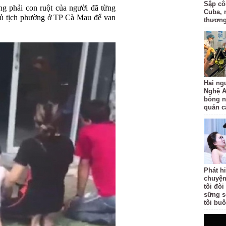
Sập côn
ng phải con ruột của người đã từng
Cuba, 
chủ tịch phường ở TP Cà Mau để van
thươn
Hai ng
Nghệ A
bỏng n
quán c
Phát h
chuyện
tôi đò
sững s
tôi bu