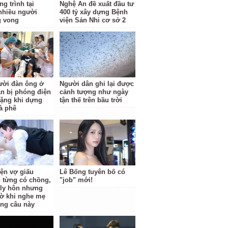
g trình tại
Nghệ An đề xuất đầu tư
nhiều người
400 tỷ xây dựng Bệnh
g vong
viện Sản Nhi cơ sở 2
ười đàn ông ở
Người dân ghi lại được
n bị phóng điện
cảnh tượng như ngày
ặng khi dựng
tận thế trên bầu trời
à phê
iện vợ giấu
Lê Bống tuyên bố có
 từng có chồng,
"job" mới!
i ly hôn nhưng
ờ khi nghe mẹ
ông câu này