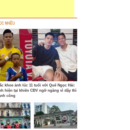
ỌC NHIỀU
ắc khoe ảnh lúc 11 tuổi với Quế Ngọc Hải:
nh hiện tại khiến CĐV ngỡ ngàng vì dậy thì
ành công