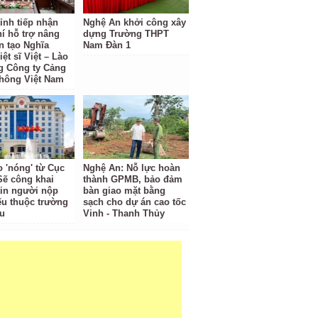
ỉnh tiếp nhận
Nghệ An khởi công xây
hí hỗ trợ nâng
dựng Trường THPT
n tạo Nghĩa
Nam Đàn 1
iệt sĩ Việt – Lào
g Công ty Cảng
hông Việt Nam
o 'nóng' từ Cục
Nghệ An: Nỗ lực hoàn
Sẽ công khai
thành GPMB, bảo đảm
tin người nộp
bàn giao mặt bằng
ếu thuộc trường
sạch cho dự án cao tốc
u
Vinh - Thanh Thủy