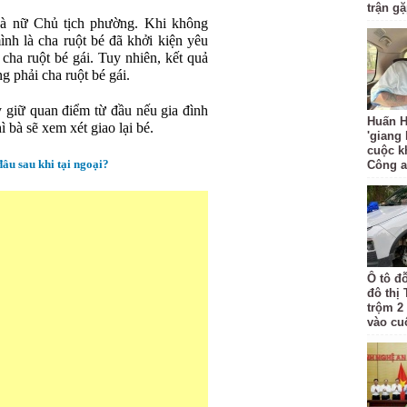
trận g
hà nữ Chủ tịch phường. Khi không
nh là cha ruột bé đã khởi kiện yêu
ha ruột bé gái. Tuy nhiên, kết quả
ng phải cha ruột bé gái.
 giữ quan điểm từ đầu nếu gia đình
Huấn H
bà sẽ xem xét giao lại bé.
'giang
cuộc k
đâu sau khi tại ngoại?
Công 
Ô tô đ
đô thị
trộm 2
vào cu