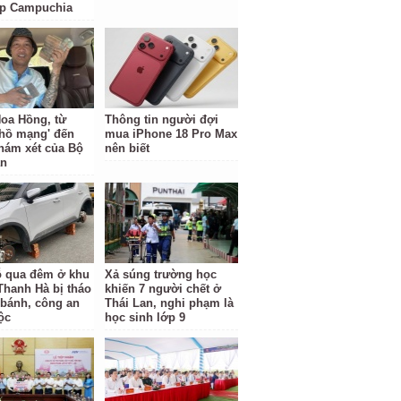
ặp Campuchia
oa Hồng, từ
Thông tin người đợi
 hồ mạng' đến
mua iPhone 18 Pro Max
hám xét của Bộ
nên biết
an
ỗ qua đêm ở khu
Xả súng trường học
 Thanh Hà bị tháo
khiến 7 người chết ở
 bánh, công an
Thái Lan, nghi phạm là
ộc
học sinh lớp 9