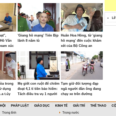
Lê
ạt",
'Giang hồ mạng' Tiến Bịp
Huấn Hoa Hồng, từ 'giang
 Hồ Văn
lãnh 8 năm tù
hồ mạng' đến cuộc khám
tream xúc
xét của Bộ Công an
tòa trong
Mẹ giết con ruột để chiếm
Tạm giữ đối tượng đạp
sử dụng
đoạt 4,1 tỉ tiền bảo hiểm:
ngã người đàn ông đang
.a t.úy
Tách điều tra vụ 1 người
chạy xe trên đường
con khác tử vong
 HỘI
PHÁP LUẬT
GIÁO DỤC
KINH TẾ
GIẢI TRÍ
THỂ THAO
CỘ
Trong tỉnh
Trong nước