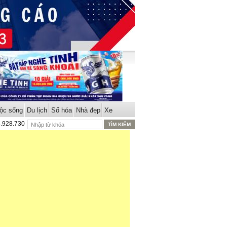
ộc sống
Du lịch
Số hóa
Nhà đẹp
Xe
8.928.730