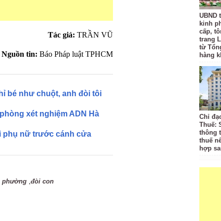
UBND t
kinh p
cấp, tô
Tác giả:
TRẦN VŨ
trang L
từ Tổn
Nguồn tin:
Báo Pháp luật TPHCM
hàng k
 bé như chuột, anh đòi tôi
ở phòng xét nghiệm ADN Hà
Chỉ đạ
Thuế: 
thông 
i phụ nữ trước cánh cửa
thuế n
hợp sa
,
h phường
đòi con