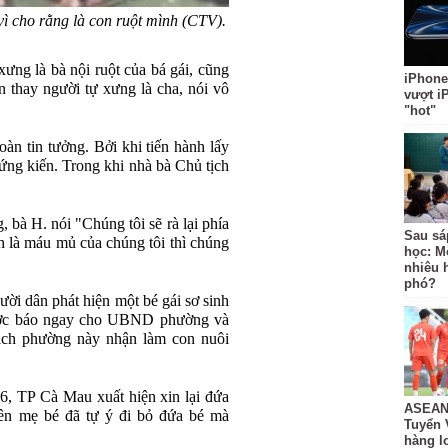
vì cho rằng là con ruột mình (CTV).
 xưng là bà nội ruột của bá gái, cũng
iPhone
n thay người tự xưng là cha, nói vô
vượt i
"hot"
àn tin tưởng. Bởi khi tiến hành lấy
ứng kiến. Trong khi nhà bà Chủ tịch
, bà H. nói "Chúng tôi sẽ rà lại phía
Sau sá
h là máu mủ của chúng tôi thì chúng
học: M
nhiêu 
phó?
ời dân phát hiện một bé gái sơ sinh
được báo ngay cho UBND phường và
ịch phường này nhận làm con nuôi
6, TP Cà Mau xuất hiện xin lại đứa
ASEAN 
ên mẹ bé đã tự ý đi bỏ đứa bé mà
Tuyển 
hàng lo