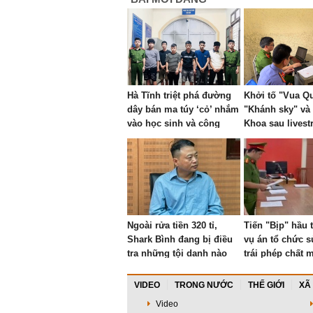
Hà Tĩnh triệt phá đường
Khởi tố "Vua Qu
dây bán ma túy ‘cỏ’ nhắm
"Khánh sky" và
vào học sinh và công
Khoa sau lives
nhân
phạm nhau
Ngoài rửa tiền 320 tỉ,
Tiến "Bịp" hầu 
Shark Bình đang bị điều
vụ án tổ chức 
tra những tội danh nào
trái phép chất m
trong hai vụ án lớn?
VIDEO
TRONG NƯỚC
THẾ GIỚI
XÃ
Video