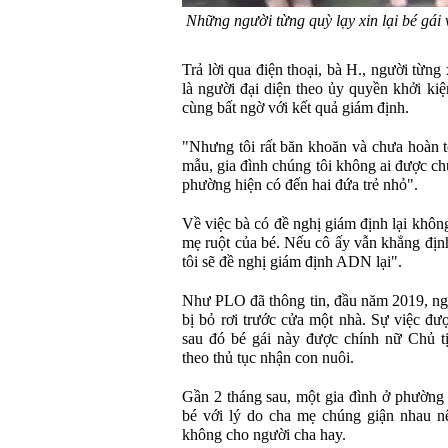
Những người từng quỳ lạy xin lại bé gái 
Trả lời qua điện thoại, bà H., người từng
là người đại diện theo ủy quyền khởi kiệ
cùng bất ngờ với kết quả giám định.
"Nhưng tôi rất băn khoăn và chưa hoàn to
mẫu, gia đình chúng tôi không ai được ch
phường hiện có đến hai đứa trẻ nhỏ".
Về việc bà có đề nghị giám định lại không
mẹ ruột của bé. Nếu cô ấy vẫn khẳng địn
tôi sẽ đề nghị giám định ADN lại".
Như PLO đã thông tin, đầu năm 2019, ngư
bị bỏ rơi trước cửa một nhà. Sự việc 
sau đó bé gái này được chính nữ Chủ t
theo thủ tục nhận con nuôi.
Gần 2 tháng sau, một gia đình ở phường 
bé với lý do cha mẹ chúng giận nhau n
không cho người cha hay.