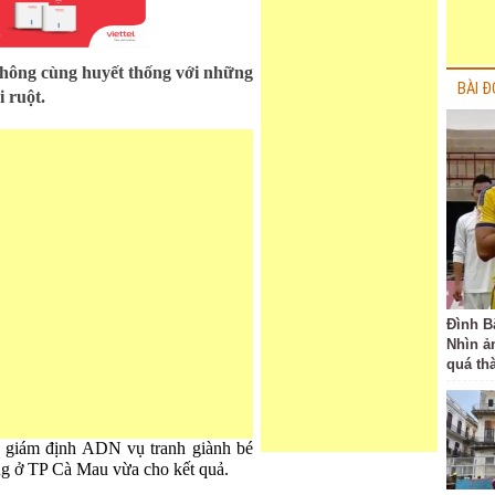
hông cùng huyết thống với những
BÀI Đ
i ruột.
Đình B
Nhìn ả
quá th
y giám định ADN vụ tranh giành bé
ờng ở TP Cà Mau vừa cho kết quả.