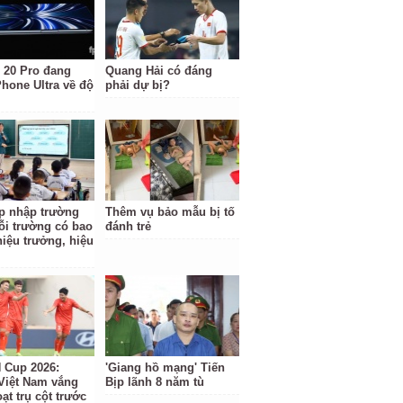
 20 Pro đang
Quang Hải có đáng
Phone Ultra về độ
phải dự bị?
p nhập trường
Thêm vụ bảo mẫu bị tố
ỗi trường có bao
đánh trẻ
hiệu trưởng, hiệu
Cup 2026:
'Giang hồ mạng' Tiến
Việt Nam vắng
Bịp lãnh 8 năm tù
ạt trụ cột trước