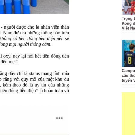
Trọng 
Kong đ
 - người được cho là nhân viên thân
Việt N
i Nam đưa ra những thông báo trên
hông có tiền đóng tiền điện nên sẽ
Mong mọi người thông cảm.
 oxy, nay lại nói hết tiền đóng tiền
 đến mệt".
Campuc
rằng đây chỉ là status mang tính mỉa
cầu th
o rằng với quy mô của một khu du
tuyển 
 kèm theo đó là uy tín của những
tiền đóng tiền điện" là hoàn toàn vô