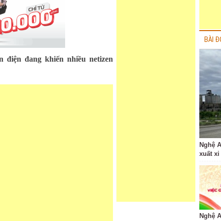
BÀI Đ
n điện đang khiến nhiều netizen
Nghệ A
xuất xi
Nghệ A