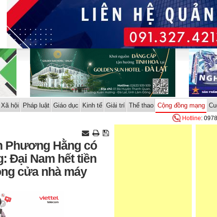
Xã hội
Pháp luật
Giáo dục
Kinh tế
Giải trí
Thể thao
Cộng đồng mạng
Cu
Hotline
: 097
n Phương Hằng có
: Đại Nam hết tiền
đóng cửa nhà máy