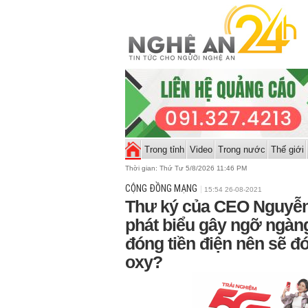
Trong tỉnh
Video
Trong nước
Thế giới
Thời gian:
Thứ Tư 5/8/2026 11:46 PM
CỘNG ĐỒNG MẠNG
15:54 26-08-2021
Thư ký của CEO Nguyễ
phát biểu gây ngỡ ngàng
đóng tiền điện nên sẽ 
oxy?