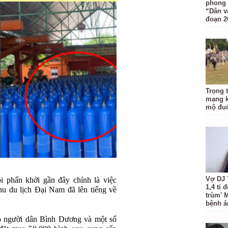
phong 
“Dân v
đoạn 2
Trọng 
mạng k
mộ đuổ
Vợ DJ 
i phấn khởi gần đây chính là việc
1,4 tỉ 
 du lịch Đại Nam đã lên tiếng về
trùm' 
bệnh á
cho người dân Bình Dương và một số