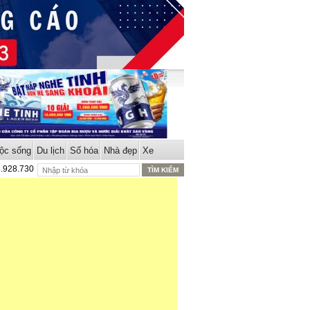
ộc sống
Du lịch
Số hóa
Nhà đẹp
Xe
8.928.730