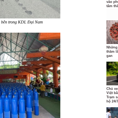
vào ph
tâm th
y bên trong KDL Đại Nam
Những
thầm l
gan
Chủ xe
Việt b
Trạm s
hộ 24/7