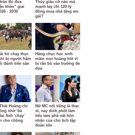
trào thi đua
Thúy giàu cỡ nào mà
ận khéo” giai
mạnh tay chi 120 tỷ
026 - 2030
đồng mua nhà tặng em
gái?
tài bỏ chạy thục
Hàng chục học sinh
hi bị người hâm
mầm non hoảng hốt vì
i đánh trên sân
bị rắn bò vào trường đe
dọa
Thái Hoàng chi
Nữ MC nổi tiếng là thạc
đồng nhờ 'bà
sĩ, nay dính phốt làm
Mai Anh 'chạy'
tiểu tam phá nát hôn
n cho chồng
nhân của chủ tịch tập
đoàn lớn