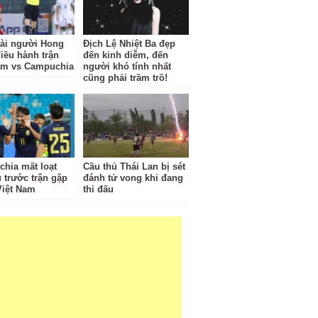
tài người Hong
Địch Lệ Nhiệt Ba đẹp
iều hành trận
đến kinh diễm, đến
am vs Campuchia
người khó tính nhất
cũng phải trầm trồ!
hia mất loạt
Cầu thủ Thái Lan bị sét
ủ trước trận gặp
đánh tử vong khi đang
Việt Nam
thi đấu