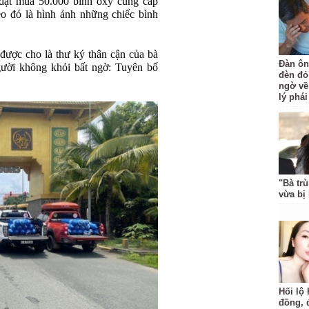
ặt mua 50.000 bình oxy cung cấp
o đó là hình ảnh những chiếc bình
được cho là thư ký thân cận của bà
Đàn ôn
ười không khỏi bất ngờ: Tuyên bố
đèn đỏ
ngờ về
lý phá
"Bà trù
vừa bị 
Hối lộ 
đồng, 