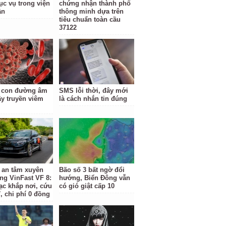
ục vụ trong viện
chứng nhận thành phố
ần
thông minh dựa trên
tiêu chuẩn toàn cầu
37122
 con đường âm
SMS lỗi thời, đây mới
ây truyền viêm
là cách nhắn tin đúng
 an tâm xuyên
Bão số 3 bất ngờ đổi
ằng VinFast VF 8:
hướng, Biển Đông vẫn
ạc khắp nơi, cứu
có gió giật cấp 10
, chi phí 0 đồng