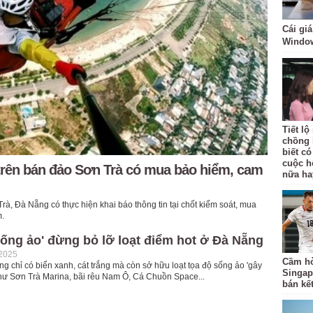
Cái giá
Windo
Tiết l
chồng 
biết có
cuộc h
trên bán đảo Sơn Trà có mua bảo hiểm, cam
nữa ha
rà, Đà Nẵng có thực hiện khai báo thông tin tại chốt kiểm soát, mua
m.
sống ảo' đừng bỏ lỡ loạt điểm hot ở Đà Nẵng
-2025
Cầm hò
 chỉ có biển xanh, cát trắng mà còn sở hữu loạt tọa độ sống ảo 'gây
Singap
 như Sơn Trà Marina, bãi rêu Nam Ô, Cá Chuồn Space...
bán kế