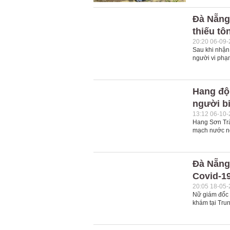
Đà Nẵng
thiếu tô
20:20 06-09
Sau khi nhận
người vi phạm
Hang độn
người bi
13:12 06-10
Hang Sơn Trà
mạch nước n
Đà Nẵng:
Covid-1
20:05 18-05
Nữ giám đốc 
khám tại Trun