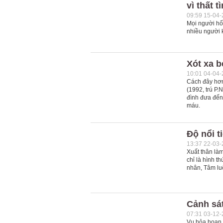
vì thất t
09:59 15-04
Mọi người hốt
nhiều người 
Xót xa b
10:01 04-04
Cách đây hơn
(1992, trú P.
đình đưa đến
máu.
Độ nổi t
13:37 22-03
Xuất thân là
chỉ là hình t
nhân, Tâm luô
Cảnh sát
07:31 03-12
Vụ hỏa hoạn 