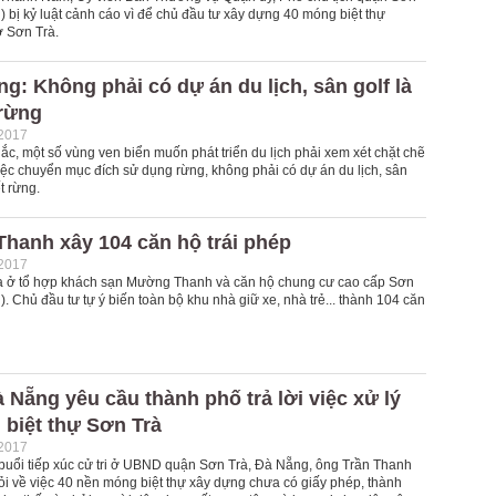
 bị kỷ luật cảnh cáo vì để chủ đầu tư xây dựng 40 móng biệt thự
 Sơn Trà.
g: Không phải có dự án du lịch, sân golf là
 rừng
-2017
c, một số vùng ven biển muốn phát triển du lịch phải xem xét chặt chẽ
iệc chuyển mục đích sử dụng rừng, không phải có dự án du lịch, sân
t rừng.
hanh xây 104 căn hộ trái phép
-2017
ra ở tổ hợp khách sạn Mường Thanh và căn hộ chung cư cao cấp Sơn
. Chủ đầu tư tự ý biến toàn bộ khu nhà giữ xe, nhà trẻ... thành 104 căn
à Nẵng yêu cầu thành phố trả lời việc xử lý
biệt thự Sơn Trà
-2017
i buổi tiếp xúc cử tri ở UBND quận Sơn Trà, Đà Nẵng, ông Trần Thanh
ỏi về việc 40 nền móng biệt thự xây dựng chưa có giấy phép, thành