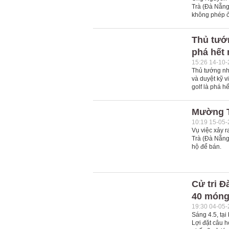
Trà (Đà Nẵng)
không phép ở
Thủ tướn
phá hết
15:26 14-10
Thủ tướng nhắ
và duyệt kỹ v
golf là phá hế
Mường T
10:19 15-05
Vụ việc xảy 
Trà (Đà Nẵng)
hộ để bán.
Cử tri Đ
40 móng 
19:30 04-05
Sáng 4.5, tạ
Lợi đặt câu h