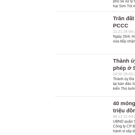
phố sẽ xử lý 
hại Sơn Trà 
Trăn đấ
PCCC
21:21 26-04
Ngày 26/4, H
vừa tiếp nhận
Thành ủy
phép ở 
18:50 29-03
Thành ủy Đà 
tại bán đảo S
kiến Thủ tướ
40 móng 
triệu đồn
08:12 21-03
UBND quận Sơ
Công ty CP Bi
hành vi xây 