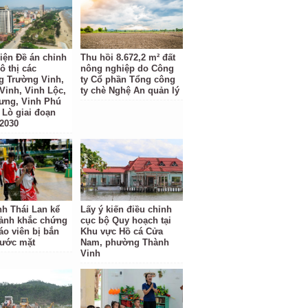
iện Đề án chỉnh
Thu hồi 8.672,2 m² đất
ô thị các
nông nghiệp do Công
 Trường Vinh,
ty Cổ phần Tổng công
Vinh, Vinh Lộc,
ty chè Nghệ An quản lý
ưng, Vinh Phú
 Lò giai đoạn
 2030
nh Thái Lan kể
Lấy ý kiến điều chỉnh
oảnh khắc chứng
cục bộ Quy hoạch tại
áo viên bị bắn
Khu vực Hồ cá Cửa
rước mặt
Nam, phường Thành
Vinh