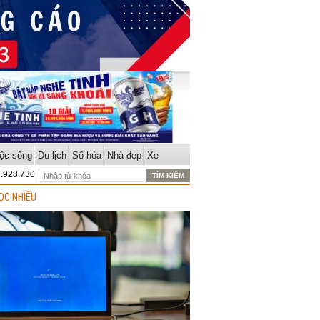
ộc sống
Du lịch
Số hóa
Nhà đẹp
Xe
8.928.730
ỌC NHIỀU