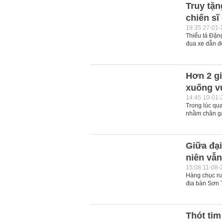
Truy tặn
chiến sĩ
19:35 27-01
Thiếu tá Đặn
đua xe dẫn đế
Hơn 2 gi
xuống v
14:45 10-01
Trong lúc qua
nhầm chân ga
Giữa đạ
niên vẫn
15:08 11-08-
Hàng chục nam
địa bàn Sơn T
Thót tim