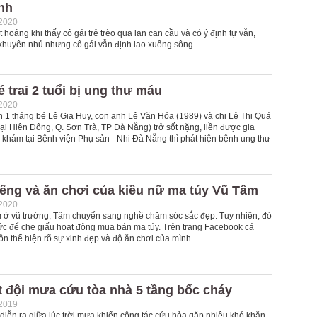
ình
-2020
 hoảng khi thấy cô gái trẻ trèo qua lan can cầu và có ý định tự vẫn,
khuyên nhủ nhưng cô gái vẫn định lao xuống sông.
é trai 2 tuổi bị ung thư máu
-2020
 1 tháng bé Lê Gia Huy, con anh Lê Văn Hóa (1989) và chị Lê Thị Quá
Nại Hiên Đông, Q. Sơn Trà, TP Đà Nẵng) trở sốt nặng, liền được gia
 khám tại Bệnh viện Phụ sản - Nhi Đà Nẵng thì phát hiện bệnh ung thư
iếng và ăn chơi của kiều nữ ma túy Vũ Tâm
-2020
m ở vũ trường, Tâm chuyển sang nghề chăm sóc sắc đẹp. Tuy nhiên, đó
hức để che giấu hoạt động mua bán ma túy. Trên trang Facebook cá
n thể hiện rõ sự xinh đẹp và độ ăn chơi của mình.
 đội mưa cứu tòa nhà 5 tầng bốc cháy
-2019
diễn ra giữa lúc trời mưa khiến công tác cứu hỏa gặp nhiều khó khăn.