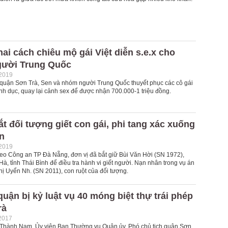
ai cách chiêu mộ gái Việt diễn s.e.x cho
ười Trung Quốc
-2019
ở quận Sơn Trà, Sen và nhóm người Trung Quốc thuyết phục các cô gái
ình dục, quay lại cảnh sex để được nhận 700.000-1 triệu đồng.
t đối tượng giết con gái, phi tang xác xuống
n
-2019
heo Công an TP Đà Nẵng, đơn vị đã bắt giữ Bùi Văn Hời (SN 1972),
, tỉnh Thái Bình để điều tra hành vi giết người. Nạn nhân trong vụ án
hị Uyển Nh. (SN 2011), con ruột của đối tượng.
uận bị kỷ luật vụ 40 móng biệt thự trái phép
rà
2017
hành Nam, Ủy viên Ban Thường vụ Quận ủy, Phó chủ tịch quận Sơn