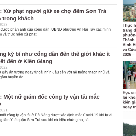
: Xử phạt người giữ xe chợ đêm Sơn Trà
n trọng khách
-2023
Thực h
 được phản ánh của công dân, UBND phường An Hải Tây xác minh
trang đ
 và thực hiện xử phạt.
phường
Thành 
Vinh H
và Cửa
g kỳ bí như cổng dẫn đến thế giới khác ít
2026 –
ết đến ở Kiên Giang
-2022
 gây ấn tượng ngay từ cái nhìn đầu tiên với hệ thống thạch nhũ và
gầm huyền ảo.
Học si
 Một nữ giám đốc công ty vận tải mắc
lại kh
kiến gi
9
ngay t
-2021
một công ty vận tải ở Đà Nẵng được xác định mắc Covid-19 khi tự đi
g tâm Y tế quận Sơn Trà sau khi có triệu chứng ho, sốt.