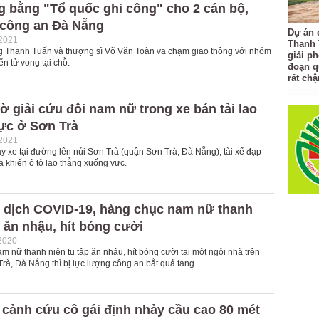
g bằng "Tổ quốc ghi công" cho 2 cán bộ,
 công an Đà Nẵng
Dự án 
-2021
Thanh 
g Thanh Tuấn và thượng sĩ Võ Văn Toàn va chạm giao thông với nhóm
giải p
n tử vong tại chỗ.
đoạn q
rất ch
ờ giải cứu đôi nam nữ trong xe bán tải lao
ực ở Sơn Trà
-2021
y xe tại đường lên núi Sơn Trà (quận Sơn Trà, Đà Nẵng), tài xế đạp
 khiến ô tô lao thẳng xuống vực.
i dịch COVID-19, hàng chục nam nữ thanh
 ăn nhậu, hít bóng cười
2020
 nữ thanh niên tụ tập ăn nhậu, hít bóng cười tại một ngôi nhà trên
rà, Đà Nẵng thì bị lực lượng công an bắt quả tang.
 cảnh cứu cô gái định nhảy cầu cao 80 mét