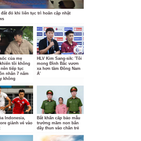
 đắt đỏ khi liên tục trì hoãn cập nhật
ws
ộ sốc của mẹ
HLV Kim Sang-sik: 'Tôi
khiến tôi không
mong Đình Bắc vươn
 nên tiếp tục
xa hơn tầm Đông Nam
ôn nhân 7 năm
Á'
y không
a Indonesia,
Bắt khẩn cấp bảo mẫu
ore giành vé vào
trường mầm non bắn
t
dây thun vào chân trẻ