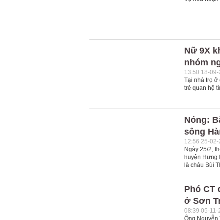
Nữ 9X kh
nhóm ng
13:50 18-09
Tại nhà trọ 
trẻ quan hệ t
Nóng: Bắ
sông Hà
12:56 25-02
Ngày 25/2, t
huyện Hưng Hà
là cháu Bùi T
Phó CT q
ở Sơn T
08:39 05-11-
Ông Nguyễn T