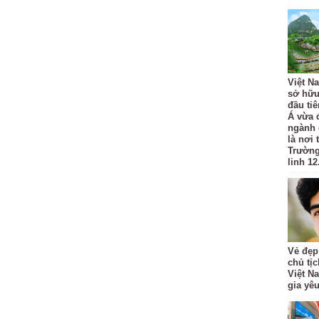
Việt N
sở hữu
đầu ti
Á vừa 
ngành 
là nơi
Trường
linh 12
Vẻ đẹp
chủ tị
Việt N
gia yê