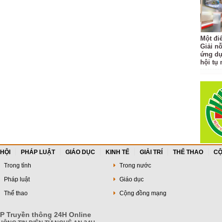
Một đi
Giải nỗ
ứng dụ
hội tụ 
 HỘI
PHÁP LUẬT
GIÁO DỤC
KINH TẾ
GIẢI TRÍ
THỂ THAO
CỘ
Trong tỉnh
Trong nước
Pháp luật
Giáo dục
Thể thao
Cộng đồng mạng
P Truyền thông 24H Online