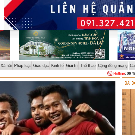
Xã hội
Pháp luật
Giáo dục
Kinh tế
Giải trí
Thể thao
Cộng đồng mạng
Cu
Hotline
: 097
BÀI Đ