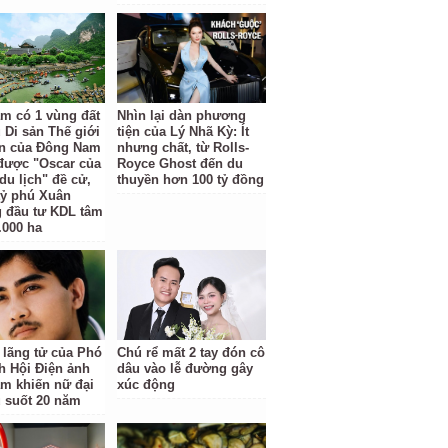
am có 1 vùng đất
Nhìn lại dàn phương
 Di sản Thế giới
tiện của Lý Nhã Kỳ: Ít
ên của Đông Nam
nhưng chất, từ Rolls-
được "Oscar của
Royce Ghost đến du
du lịch" đề cử,
thuyền hơn 100 tỷ đồng
 tỷ phú Xuân
 đầu tư KDL tâm
.000 ha
 lãng tử của Phó
Chú rể mất 2 tay đón cô
ch Hội Điện ảnh
dâu vào lễ đường gây
am khiến nữ đại
xúc động
u suốt 20 năm