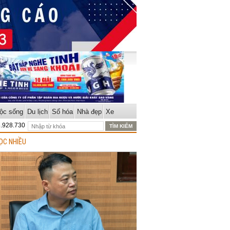
ộc sống
Du lịch
Số hóa
Nhà đẹp
Xe
8.928.730
ỌC NHIỀU