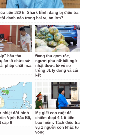
ửa tiền 320 tỉ, Shark Bình đang bị điều tra
tội danh nào trong hai vụ án lớn?
Bịp" hầu tòa
Đang thu gom rác,
vụ án tổ chức sử
người phụ nữ bất ngờ
rái phép chất m.a
nhặt được tờ vé số
trúng 31 tỷ đồng và cái
kết
p nhiệt đới hình
Mẹ giết con ruột để
trên Vịnh Bắc Bộ,
chiếm đoạt 4,1 tỉ tiền
t cấp 8
bảo hiểm: Tách điều tra
vụ 1 người con khác tử
vong