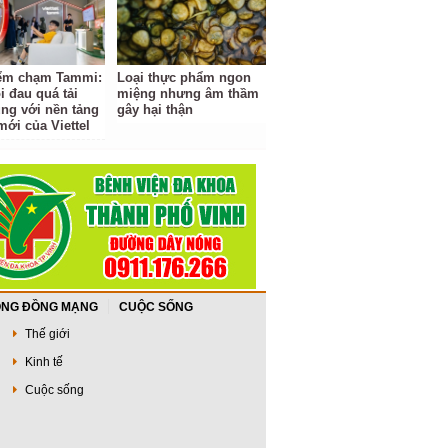
ểm chạm Tammi:
Loại thực phẩm ngon
i đau quá tải
miệng nhưng âm thầm
ng với nền tảng
gây hại thận
mới của Viettel
NG ĐỒNG MẠNG
CUỘC SỐNG
Thế giới
Kinh tế
Cuộc sống