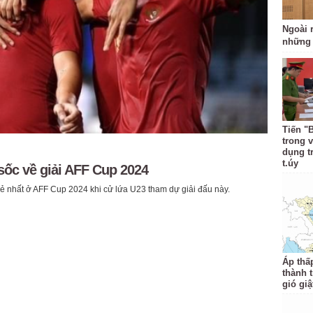
Ngoài r
những 
Tiến "
trong 
dụng t
t.úy
sốc về giải AFF Cup 2024
rẻ nhất ở AFF Cup 2024 khi cử lứa U23 tham dự giải đấu này.
Áp thấ
thành 
gió giậ