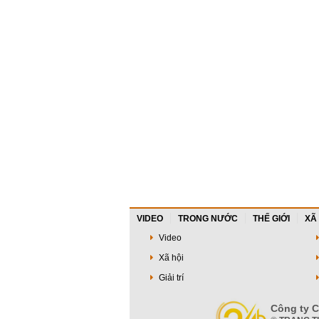
VIDEO
TRONG NƯỚC
THẾ GIỚI
XÃ
Video
Xã hội
Giải trí
Công ty C