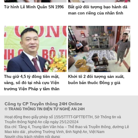
Tử hình Lê Minh Quân SN 1996
Bắt giữ đối tượng bạo hành dã
man con riêng của nhân tình
Thu giữ 4,5 tỷ đồng tiền mặt,
Khởi tố 2 đối tượng sản xuất,
vàng, sổ đỏ tại nhà cựu Viện
buôn bán thuốc Đông y giả
trưởng Viện Pháp y tâm thần
Trung ương
Công ty CP Truyền thông 24H Online
®
TRANG THÔNG TIN ĐIỆN TỬ NGHỆ AN 24H
Hoạt động theo giấy phép số 155/STTTT-GPTTĐTTH, Sở Thông tin và
Truyền thông Nghệ An cấp ngày 25/12/2024
Địa chỉ: Tầng 4, Trung tâm Văn hóa – Thể thao và Truyền thông, đường Lê
Mao kéo dài , phường Trường Vinh, tỉnh Nghệ An, Việt Nam
Người chịu trách nhiệm nội dung: