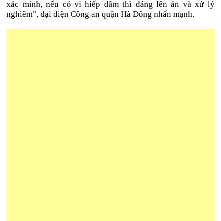
xác minh, nếu có vi hiếp dâm thì đáng lên án và xử lý
nghiêm”, đại diện Công an quận Hà Đông nhấn mạnh.