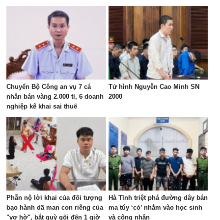
an xem xét?
Chuyển Bộ Công an vụ 7 cá
Tử hình Nguyễn Cao Minh SN
nhân bán vàng 2.000 tỉ, 6 doanh
2000
nghiệp kê khai sai thuế
Phẫn nộ lời khai của đối tượng
Hà Tĩnh triệt phá đường dây bán
bạo hành dã man con riêng của
ma túy ‘cỏ’ nhắm vào học sinh
"vợ hờ", bắt quỳ gối đến 1 giờ
và công nhân