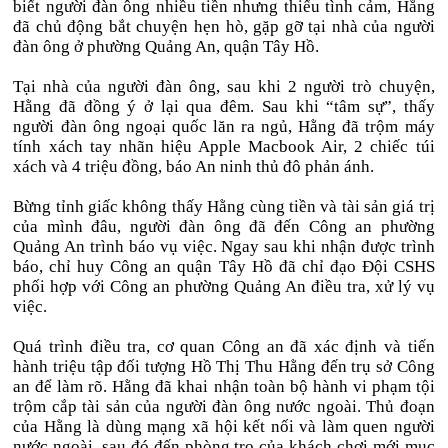
biết người đàn ông nhiều tiền nhưng thiếu tình cảm, Hằng
đã chủ động bắt chuyện hẹn hò, gặp gỡ tại nhà của người
đàn ông ở phường Quảng An, quận Tây Hồ.
Tại nhà của người đàn ông, sau khi 2 người trò chuyện,
Hằng đã đồng ý ở lại qua đêm. Sau khi “tâm sự”, thấy
người đàn ông ngoại quốc lăn ra ngủ, Hằng đã trộm máy
tính xách tay nhãn hiệu Apple Macbook Air, 2 chiếc túi
xách và 4 triệu đồng, báo An ninh thủ đô phản ánh.
Bừng tỉnh giấc không thấy Hằng cùng tiền và tài sản giá trị
của mình đâu, người đàn ông đã đến Công an phường
Quảng An trình báo vụ việc. Ngay sau khi nhận được trình
báo, chỉ huy Công an quận Tây Hồ đã chỉ đạo Đội CSHS
phối hợp với Công an phường Quảng An điều tra, xử lý vụ
việc.
Quá trình điều tra, cơ quan Công an đã xác định và tiến
hành triệu tập đối tượng Hồ Thị Thu Hằng đến trụ sở Công
an để làm rõ. Hằng đã khai nhận toàn bộ hành vi phạm tội
trộm cắp tài sản của người đàn ông nước ngoài. Thủ đoạn
của Hằng là dùng mạng xã hội kết nối và làm quen người
nước ngoài, sau đó đến phòng trọ của khách chơi mới mục