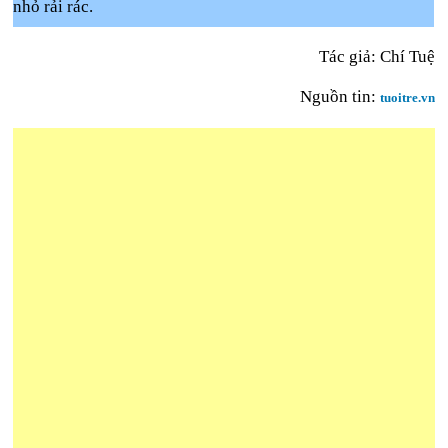
nhỏ rải rác.
Tác giả: Chí Tuệ
Nguồn tin:
tuoitre.vn