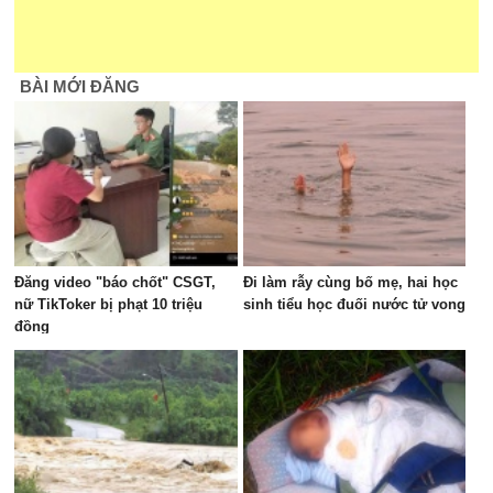
BÀI MỚI ĐĂNG
Đăng video "báo chốt" CSGT,
Đi làm rẫy cùng bố mẹ, hai học
nữ TikToker bị phạt 10 triệu
sinh tiểu học đuối nước tử vong
đồng