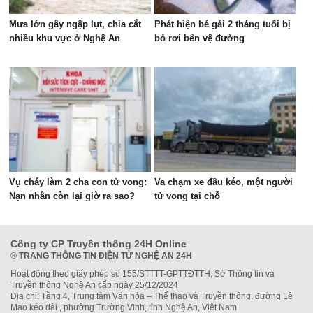
Mưa lớn gây ngập lụt, chia cắt
Phát hiện bé gái 2 tháng tuổi bị
nhiều khu vực ở Nghệ An
bỏ rơi bên vệ đường
Vụ cháy làm 2 cha con tử vong:
Va chạm xe đầu kéo, một người
Nạn nhân còn lại giờ ra sao?
tử vong tại chỗ
Công ty CP Truyền thông 24H Online
®
TRANG THÔNG TIN ĐIỆN TỬ NGHỆ AN 24H
Hoạt động theo giấy phép số 155/STTTT-GPTTĐTTH, Sở Thông tin và
Truyền thông Nghệ An cấp ngày 25/12/2024
Địa chỉ: Tầng 4, Trung tâm Văn hóa – Thể thao và Truyền thông, đường Lê
Mao kéo dài , phường Trường Vinh, tỉnh Nghệ An, Việt Nam