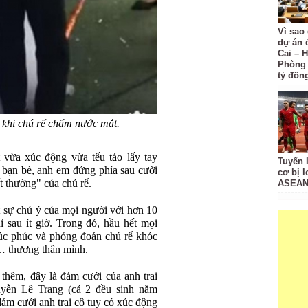
Vì sao
dự án 
Cai – H
Phòng 
tỷ đồn
 khi chú rể chấm nước mắt.
t vừa xúc động vừa tếu táo lấy tay
Tuyển 
 bạn bè, anh em đứng phía sau cười
cơ bị 
 thường" của chú rể.
ASEAN
t sự chú ý của mọi người với hơn 10
hỉ sau ít giờ. Trong đó, hầu hết mọi
húc phúc và phỏng đoán chú rể khóc
… thương thân mình.
thêm, đây là đám cưới của anh trai
yễn Lê Trang (cả 2 đều sinh năm
ám cưới anh trai cô tuy có xúc động