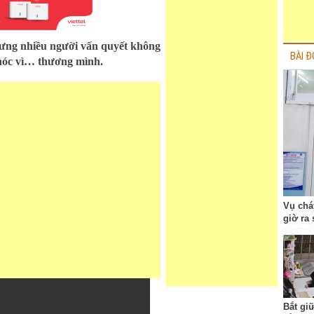
hưng nhiều người vấn quyết không
BÀI Đ
khóc vì… thương mình.
Vụ chá
giờ ra
Bắt gi