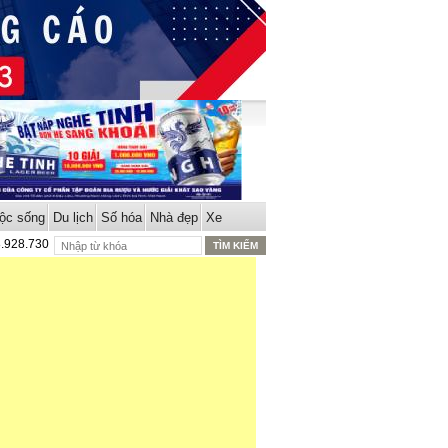
ộc sống
Du lịch
Số hóa
Nhà đẹp
Xe
8.928.730