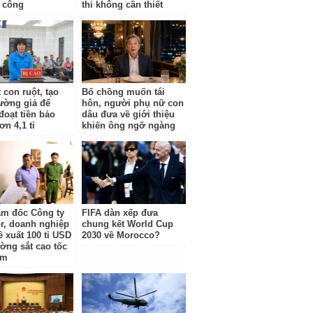
 công
thi không cần thiết
 con ruột, tạo
Bố chồng muốn tái
rường giả để
hôn, người phụ nữ con
đoạt tiền bảo
dâu đưa về giới thiệu
n 4,1 tỉ
khiến ông ngỡ ngàng
ám đốc Công ty
FIFA dàn xếp đưa
r, doanh nghiệp
chung kết World Cup
ề xuất 100 tỉ USD
2030 về Morocco?
ờng sắt cao tốc
am