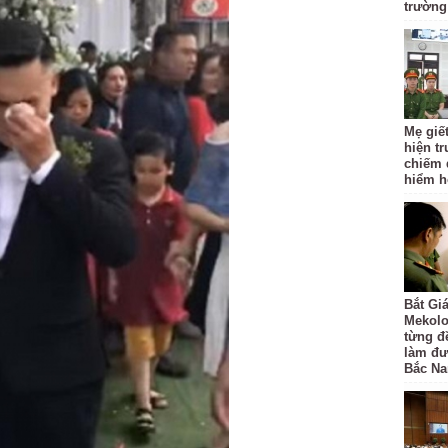
trường
Mẹ giết
hiện t
chiếm 
hiểm hơ
Bắt Gi
Mekolo
từng đ
làm đư
Bắc N