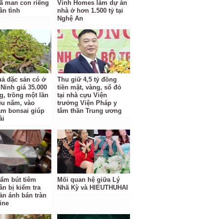
ã man con riêng
Vinh Homes làm dự án
ân tình
nhà ở hơn 1.500 tỷ tại
Nghệ An
uả đặc sản có ở
Thu giữ 4,5 tỷ đồng
Ninh giá 35.000
tiền mặt, vàng, sổ đỏ
g, trồng một lần
tại nhà cựu Viện
ều năm, vào
trưởng Viện Pháp y
àm bonsai giúp
tâm thần Trung ương
ài
ẩm bút tiêm
Mối quan hệ giữa Lý
ân bị kiểm tra
Nhã Kỳ và HIEUTHUHAI
ản ánh bán tràn
ine