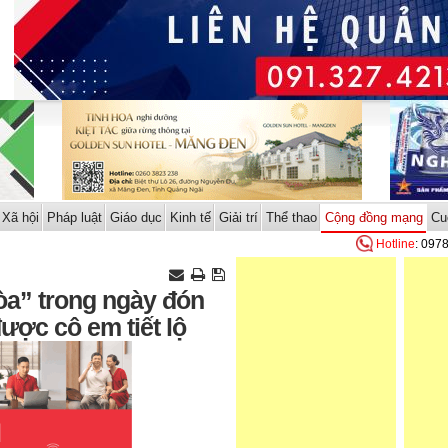
Xã hội
Pháp luật
Giáo dục
Kinh tế
Giải trí
Thể thao
Cộng đồng mạng
Cu
Hotline
: 097
òa” trong ngày đón
ược cô em tiết lộ