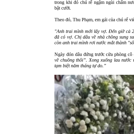
trong khi đó chú rể ngậm ngùi chấm nư
bật cười.
Theo đó, Thu Phạm, em gái của chú rể viế
"Anh trai mình mới lấy vợ. Đến giờ cả 2
đã có vợ. Chị dâu về nhà chồng sung sư
còn anh trai mình rơi nước mắt thành "s
Ngày đón dâu đứng trước cửa phòng cô d
về chuồng thôi”. Xong xuống lau nước 
tạm biệt năm tháng tự do.”