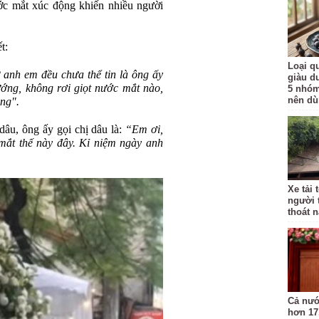
ớc mắt xúc động khiến nhiều người
t:
Loại qu
 anh em đều chưa thể tin là ông ấy
giàu d
ớng, không rơi giọt nước mắt nào,
5 nhóm
nên d
ông".
âu, ông ấy gọi chị dâu là:
“Em ơi,
mắt thế này đây. Kỉ niệm ngày anh
Xe tải 
người 
thoát 
Cả nướ
hơn 17