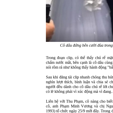
Cô dâu đứng bên cười đùa trong
Trong đoạn clip, có thể thấy chú rể mặ
chấm nước mắt, bên cạnh là cô dâu cùng
nói rôm rả như không thấy hành động "bất
Sau khi đăng tải clip nhanh chóng thu hú
nghìn lượt thích, bình luận và chia sẻ c
người đều dành cho cô dâu chú rể lời c
có lẽ không phải vì xúc động mà vì đang
Liên hệ với Thu Phạm, cô nàng cho biết 
cô, anh Phạm Minh Vương và chị Ngu
1993) tổ chức ngày 25/9 mới đây. Trong đ