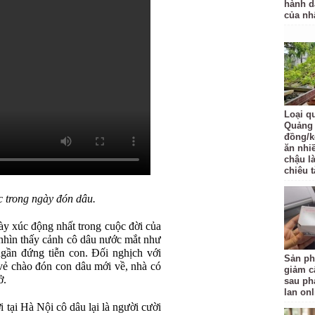
hành d
của nh
Loại q
Quảng 
đồng/k
ăn nhi
chậu l
chiêu t
c trong ngày đón dâu.
ày xúc động nhất trong cuộc đời của
a nhìn thấy cảnh cô dâu nước mắt như
gần đứng tiễn con. Đối nghịch với
Sản ph
 vẻ chào đón con dâu mới về, nhà có
giảm c
ở.
sau ph
lan onl
tại Hà Nội cô dâu lại là người cười