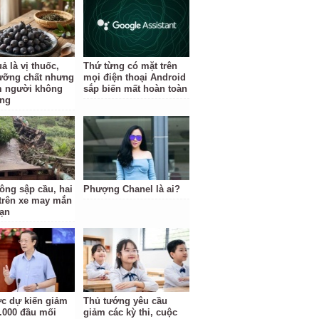
ả là vị thuốc,
Thứ từng có mặt trên
ưỡng chất nhưng
mọi điện thoại Android
 người không
sắp biến mất hoàn toàn
ùng
tông sập cầu, hai
Phượng Chanel là ai?
trên xe may mắn
nạn
c dự kiến giảm
Thủ tướng yêu cầu
.000 đầu mối
giảm các kỳ thi, cuộc