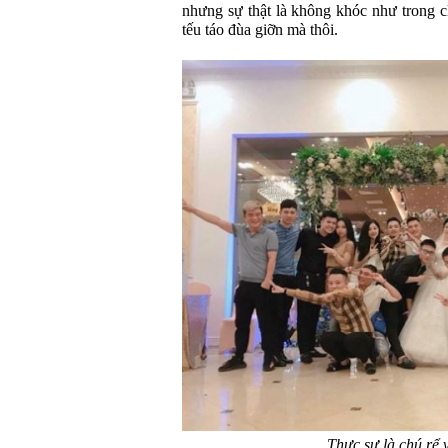
nhưng sự thật là không khóc như trong 
tếu táo đùa giỡn mà thôi.
Thực sự là chú rể v