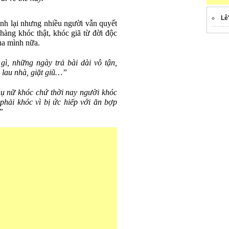
Lê
nh lại nhưng nhiều người vẫn quyết
hàng khóc thật, khóc giã từ đời độc
của mình nữa.
gì, những ngày trả bài dài vô tận,
 lau nhà, giặt giũ…”
ụ nữ khóc chứ thời nay người khóc
phải khóc vì bị ức hiếp với ăn bợp
”