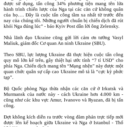
được sử dụng, tấn công 34% phương tiện mang tên lửa
hành trình chiến lược của Nga tại các căn cứ không quân
của họ…. Đây là cuộc tấn công tầm xa nhất từ trước đến
nay của chúng tôi. Những người chuẩn bị chiến dịch đã rút
khỏi Nga đúng lúc” - báo Kyiv Post dẫn lời ông Zelensky.
Nhà lãnh đạo Ukraine cũng gửi lời cảm ơn tướng Vasyl
Maliuk, giám đốc Cơ quan An ninh Ukraine (SBU).
Theo SBU, lực lượng Ukraine đã thực hiện cuộc tấn công
quy mô lớn kể trên, gây thiệt hại ước tính “7 tỉ USD” cho
phía Nga. Chiến dịch mang tên “Mạng nhện” này được một
quan chức quân sự cấp cao Ukraine mô tả là “cực kỳ phức
tạp”.
Bộ Quốc phòng Nga thừa nhận các căn cứ ở Irkutsk và
Murmansk của nước này - cách Ukraine hơn 4.000 km -
cũng như các khu vực Amur, Ivanovo và Ryazan, đã bị tấn
công.
Đợt không kích diễn ra trước vòng đàm phán trực tiếp mới
được lên kế hoạch giữa Ukraine và Nga ở Istanbul - Thổ