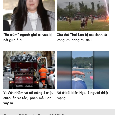
"Bà trùm" ngành giải trí vừa bị
Cầu thủ Thái Lan bị sét đánh tử
bắt giữ là ai?
vong khi đang thi đấu
Ý: Vứt nhầm vé số trúng 1 triệu
Nổ ở bãi biển Nga, 7 người thiệt
euro lên xe rác, 'phép màu' đã
mạng
xảy ra