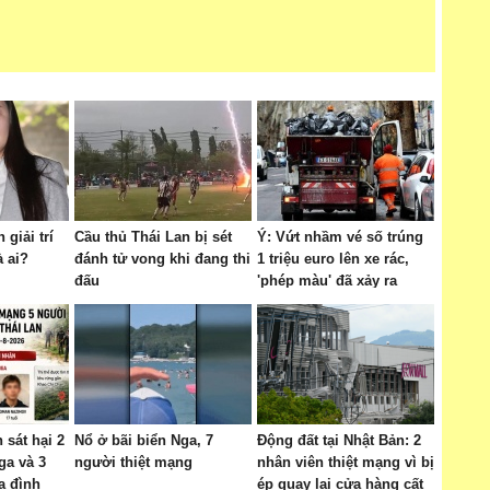
giải trí
Cầu thủ Thái Lan bị sét
Ý: Vứt nhầm vé số trúng
à ai?
đánh tử vong khi đang thi
1 triệu euro lên xe rác,
đấu
'phép màu' đã xảy ra
 sát hại 2
Nổ ở bãi biển Nga, 7
Động đất tại Nhật Bản: 2
ga và 3
người thiệt mạng
nhân viên thiệt mạng vì bị
a đình
ép quay lại cửa hàng cất