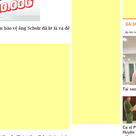
BÀI Đ
 bảo vệ ông Scholz đã lơ là và để
Tại sa
Ca sĩ 
Huyền 