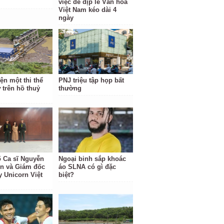
việc để dịp lễ Văn hóa
Việt Nam kéo dài 4
ngày
ện một thi thể
PNJ triệu tập họp bất
 trên hồ thuỷ
thường
ố Ca sĩ Nguyễn
Ngoại binh sắp khoác
ền và Giám đốc
áo SLNA có gì đặc
y Unicorn Việt
biệt?