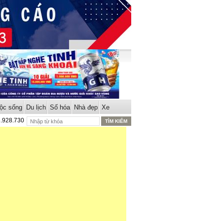
ộc sống
Du lịch
Số hóa
Nhà đẹp
Xe
8.928.730