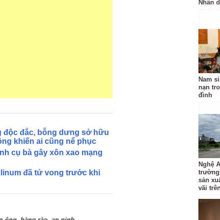
Nhân 
Nam si
nạn tr
đình
g độc đắc, bỗng dưng sở hữu
ộng khiến ai cũng nể phục
ánh cụ bà gây xôn xao mạng
Nghệ A
linum đã tử vong trước khi
trường
sản xu
vãi trê
,
,
n ông
hàng rào
an ninh