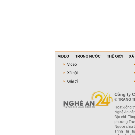
khác tại Thái L
VIDEO
TRONG NƯỚC
THẾ GIỚI
XÃ
Video
Xã hội
Giải trí
Công ty C
®
TRANG T
Hoạt động t
Nghệ An cấp
Địa chỉ: Tần
phường Trườ
Người chịu 
Trịnh Thị T