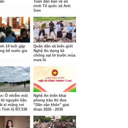
dân
Toàn dân bảo vệ an
ninh Tổ quốc xã Anh
Sơn
nh 14 tuổi gặp
Quân dân xã biên giới
ong bể nước gia
Nghệ An dựng kè
chống sạt lở trước mùa
mưa lũ
n: Ô nhiễm môi
Nghệ An triển khai
 từ nguyên liệu
phong trào thi đua
ất xi măng rơi
“Dân vận khéo” giai
n Tỉnh lộ ĐT.538
đoạn 2026 - 2030