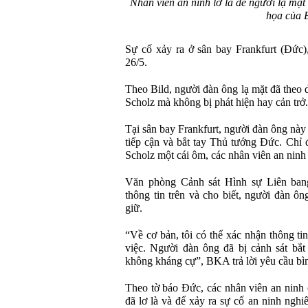
Nhân viên an ninh lơ là để người lạ mặ
họa của B
Sự cố xảy ra ở sân bay Frankfurt (Đức)
26/5.
Theo Bild, người đàn ông lạ mặt đã theo 
Scholz mà không bị phát hiện hay cản trở.
Tại sân bay Frankfurt, người đàn ông này
tiếp cận và bắt tay Thủ tướng Đức. Chỉ 
Scholz một cái ôm, các nhân viên an ninh 
Văn phòng Cảnh sát Hình sự Liên ba
thông tin trên và cho biết, người đàn ô
giữ.
“Về cơ bản, tôi có thể xác nhận thông ti
việc. Người đàn ông đã bị cảnh sát bắt
không kháng cự”, BKA trả lời yêu cầu bìn
Theo tờ báo Đức, các nhân viên an ninh 
đã lơ là và để xảy ra sự cố an ninh ngh