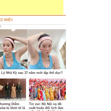
ỌC NHIỀU
o Lý Nhã Kỳ sau 37 năm mới tập thể dục?
Phương Diễm
Tin vui: Bộ Nội vụ đề
vừa bị khởi tố là
xuất hoán đổi lịch làm