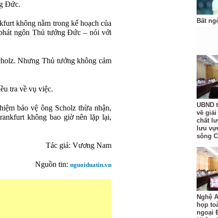
ng Đức.
Bất ng
nkfurt không nằm trong kế hoạch của
phát ngôn Thủ tướng Đức – nói với
Scholz. Nhưng Thủ tướng không cảm
u tra về vụ việc.
UBND t
nhiệm bảo vệ ông Scholz thừa nhận,
về giả
ankfurt không bao giờ nên lặp lại,
chất l
lưu vự
sông 
Tác giả: Vương Nam
Nguồn tin:
nguoiduatin.vn
Nghệ A
họp to
ngoại 