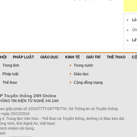
an
tiền
Lò
Ứ
Lê
 HỘI
PHÁP LUẬT
GIÁO DỤC
KINH TẾ
GIẢI TRÍ
THỂ THAO
CỘ
Trong tỉnh
Trong nước
Pháp luật
Giáo dục
Thể thao
Cộng đồng mạng
P Truyền thông 24H Online
HÔNG TIN ĐIỆN TỬ NGHỆ AN 24H
heo giấy phép số 155/STTTT-GPTTĐTTH, Sở Thông tin và Truyền thông
 ngày 25/12/2024
g 4, Trung tâm Văn hóa – Thể thao và Truyền thông, đường Lê Mao kéo dài ,
ng Vinh, tỉnh Nghệ An, Việt Nam
trách nhiệm nội dung:
hành