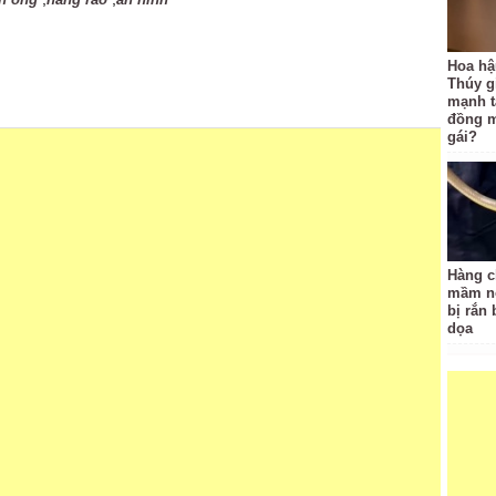
Hoa hậ
Thúy g
mạnh t
đồng m
gái?
Hàng c
mầm no
bị rắn
dọa