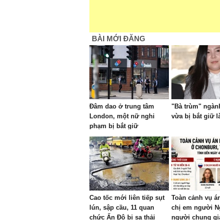
BÀI MỚI ĐĂNG
Đâm dao ở trung tâm
"Bà trùm" ngành 
London, một nữ nghi
vừa bị bắt giữ l
phạm bị bắt giữ
Cao tốc mới liên tiếp sụt
Toàn cảnh vụ án
lún, sập cầu, 11 quan
chị em người N
chức Ấn Độ bị sa thải
người chung gi