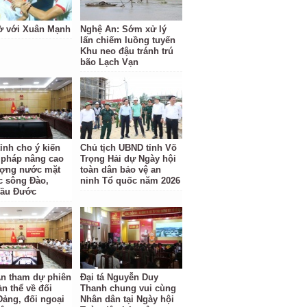
ờ với Xuân Mạnh
Nghệ An: Sớm xử lý
lấn chiếm luồng tuyến
Khu neo đậu tránh trú
bão Lạch Vạn
ỉnh cho ý kiến
Chủ tịch UBND tỉnh Võ
i pháp nâng cao
Trọng Hải dự Ngày hội
ượng nước mặt
toàn dân bảo vệ an
c sông Đào,
ninh Tổ quốc năm 2026
Cầu Đước
n tham dự phiên
Đại tá Nguyễn Duy
àn thể về đối
Thanh chung vui cùng
Đảng, đối ngoại
Nhân dân tại Ngày hội