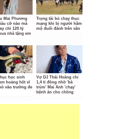
u Mai Phương
Trọng tài bỏ chạy thục
iàu cỡ nào mà
mạng khi bị người hâm
ay chi 120 tỷ
mộ đuổi đánh trên sân
ua nhà tặng em
hục học sinh
Vợ DJ Thái Hoàng chi
n hoảng hốt vì
1,4 tỉ đồng nhờ 'bà
 bò vào trường đe
trùm' Mai Anh 'chạy'
bệnh án cho chồng