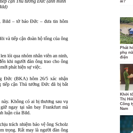
t tiếp cận Thủ tướng Đức (ảnh minh
ai?
ild)
, Bild – tờ báo Đức – đưa tin hôm
dõi và tiếp cận đoàn hộ tống của ông
Phát hi
phụ nữ
 len lỏi qua nhóm nhân viên an ninh,
điện
đến khi người đàn ông trao cho ông
mới phát hiện sự việc.
ng Đức (BKA) hôm 26/5 xác nhận
ng tiếp cận Thủ tướng Đức đã bị bắt
Khởi t
Thị Hi
n này. Không có ai bị thương sau vụ
Công t
 giữ ngay tại sân bay Frankfurt mà
Nam
h luận của Bild.
chịu trách nhiệm bảo vệ ông Scholz
iêm trọng. Rất may là người đàn ông