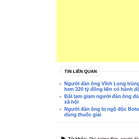
TIN LIÊN QUAN
Người đàn ông Vĩnh Long trún
hơn 320 tỷ đồng liền có hành đ
Bắt tạm giam người đàn ông đ
xã hội
Người đàn ông bị ngộ độc Botu
dùng thuốc giải
Từ khóa:
,
Thủ tướng Đức
người đà