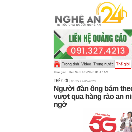
Trong tỉnh
Video
Trong nước
Thế giới
Thời gian:
Thứ Năm 6/8/2026 01:47 AM
THẾ GIỚI
05:35 27-05-2023
Người đàn ông bám the
vượt qua hàng rào an nin
ngờ