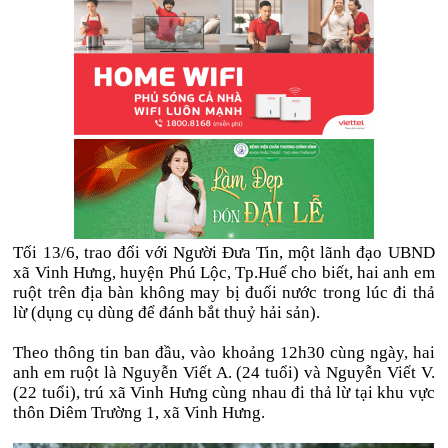
Tối 13/6, trao đổi với Người Đưa Tin, một lãnh đạo UBND
xã Vinh Hưng, huyện Phú Lộc, Tp.Huế cho biết, hai anh em
ruột trên địa bàn không may bị đuối nước trong lúc đi thả
lừ (dụng cụ dùng để đánh bắt thuỷ hải sản).
Theo thông tin ban đầu, vào khoảng 12h30 cùng ngày, hai
anh em ruột là Nguyễn Viết A. (24 tuổi) và Nguyễn Viết V.
(22 tuổi), trú xã Vinh Hưng cùng nhau đi thả lừ tại khu vực
thôn Diêm Trường 1, xã Vinh Hưng.