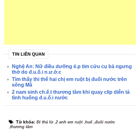
TIN LIÊN QUAN
Nghệ An: Nữ điều dưỡng é.p tim cứu cụ bà ngưng
thở do đ.u.ố.i n.ư.ớ.c
Tìm thấy thi thể hai chị em ruột bị đuối nước trên
sông Mã
2 nam sinh ch.ế.t thương tâm khi quay clip diễn tả
tình huống đ.u.ố.i nước
Từ khóa:
,
,
,
Đi thả lừ
2 anh em ruột
huế
đuối nước
,
thương tâm