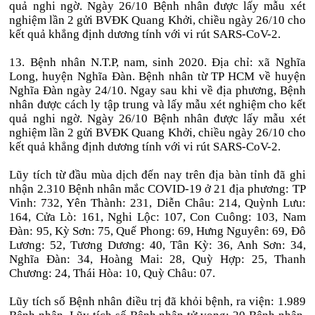
quả nghi ngờ. Ngày 26/10 Bệnh nhân được lấy mẫu xét
nghiệm lần 2 gửi BVĐK Quang Khởi, chiều ngày 26/10 cho
kết quả khẳng định dương tính với vi rút SARS-CoV-2.
13. Bệnh nhân N.T.P, nam, sinh 2020. Địa chỉ: xã Nghĩa
Long, huyện Nghĩa Đàn. Bệnh nhân từ TP HCM về huyện
Nghĩa Đàn ngày 24/10. Ngay sau khi về địa phương, Bệnh
nhân được cách ly tập trung và lấy mẫu xét nghiệm cho kết
quả nghi ngờ. Ngày 26/10 Bệnh nhân được lấy mẫu xét
nghiệm lần 2 gửi BVĐK Quang Khởi, chiều ngày 26/10 cho
kết quả khẳng định dương tính với vi rút SARS-CoV-2.
Lũy tích từ đầu mùa dịch đến nay trên địa bàn tỉnh đã ghi
nhận 2.310 Bệnh nhân mắc COVID-19 ở 21 địa phương: TP
Vinh: 732, Yên Thành: 231, Diễn Châu: 214, Quỳnh Lưu:
164, Cửa Lò: 161, Nghi Lộc: 107, Con Cuông: 103, Nam
Đàn: 95, Kỳ Sơn: 75, Quế Phong: 69, Hưng Nguyên: 69, Đô
Lương: 52, Tương Dương: 40, Tân Kỳ: 36, Anh Sơn: 34,
Nghĩa Đàn: 34, Hoàng Mai: 28, Quỳ Hợp: 25, Thanh
Chương: 24, Thái Hòa: 10, Quỳ Châu: 07.
Lũy tích số Bệnh nhân điều trị đã khỏi bệnh, ra viện: 1.989