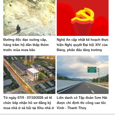
Đường độc đạo xuống cấp,
Nghệ An cập nhật kế hoạch thực
hàng trăm hộ dân thấp thỏm
hiện Nghị quyết Đại hội XIV của
trước mùa mưa bão
Đảng, phấn đấu tăng trưởng
GRDP 11–12%/năm
Từ ngày 07/9 - 07/10/2026 sẽ tổ
Liên danh có Tập đoàn Sơn Hải
chức tiếp nhận hồ sơ đăng ký
được chỉ định thi công cao tốc
mua nhà ở xã hội tại Khu nhà ở
Vinh - Thanh Thủy
Mỹ Thượng, phường Vinh Lộc