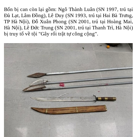
Bốn bị can còn lại gồm: Ngô Thành Luân (SN 1997, trú tại
Đà Lạt, Lâm Đồng), Lê Duy (SN 1993, trú tại Hai Bà Trưng,
TP Hà Nội), Đỗ Xuân Phong (SN 2001, trú tại Hoàng Mai,
Hà Nội), Lê Đức Trung (SN 2001, trú tại Thanh Trì, Hà Nội)
bị truy tố về tội "Gây rối trật tự công cộng".