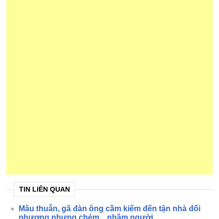
TIN LIÊN QUAN
Mâu thuẫn, gã đàn ông cầm kiếm đến tận nhà đối
phương nhưng chém... nhầm người