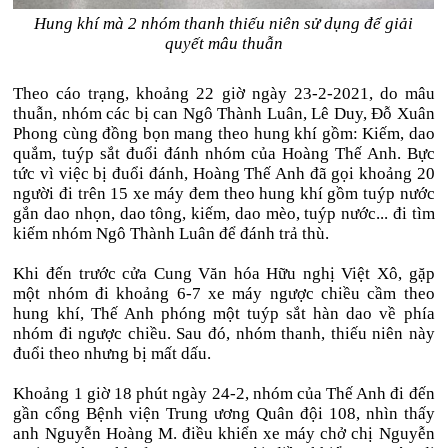
Hung khí mà 2 nhóm thanh thiếu niên sử dụng để giải
quyết mâu thuẫn
Theo cáo trạng, khoảng 22 giờ ngày 23-2-2021, do mâu
thuẫn, nhóm các bị can Ngô Thành Luân, Lê Duy, Đỗ Xuân
Phong cùng đồng bọn mang theo hung khí gồm: Kiếm, dao
quắm, tuýp sắt đuổi đánh nhóm của Hoàng Thế Anh. Bực
tức vì việc bị đuổi đánh, Hoàng Thế Anh đã gọi khoảng 20
người đi trên 15 xe máy đem theo hung khí gồm tuýp nước
gắn dao nhọn, dao tông, kiếm, dao mèo, tuýp nước... đi tìm
kiếm nhóm Ngô Thành Luân để đánh trả thù.
Khi đến trước cửa Cung Văn hóa Hữu nghị Việt Xô, gặp
một nhóm đi khoảng 6-7 xe máy ngược chiều cầm theo
hung khí, Thế Anh phóng một tuýp sắt hàn dao về phía
nhóm đi ngược chiều. Sau đó, nhóm thanh, thiếu niên này
đuổi theo nhưng bị mất dấu.
Khoảng 1 giờ 18 phút ngày 24-2, nhóm của Thế Anh đi đến
gần cổng Bệnh viện Trung ương Quân đội 108, nhìn thấy
anh Nguyễn Hoàng M. điều khiển xe máy chở chị Nguyễn