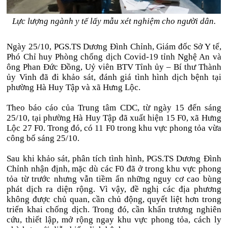
Lực lượng ngành y tế lấy mẫu xét nghiệm cho người dân.
Ngày 25/10, PGS.TS Dương Đình Chỉnh, Giám đốc Sở Y tế,
Phó Chỉ huy Phòng chống dịch Covid-19 tỉnh Nghệ An và
ông Phan Đức Đồng, Uỷ viên BTV Tỉnh ủy – Bí thư Thành
ủy Vinh đã đi khảo sát, đánh giá tình hình dịch bệnh tại
phường Hà Huy Tập và xã Hưng Lộc.
Theo báo cáo của Trung tâm CDC, từ ngày 15 đến sáng
25/10, tại phường Hà Huy Tập đã xuất hiện 15 F0, xã Hưng
Lộc 27 F0. Trong đó, có 11 F0 trong khu vực phong tỏa vừa
công bố sáng 25/10.
Sau khi khảo sát, phân tích tình hình, PGS.TS Dương Đình
Chỉnh nhận định, mặc dù các F0 đã ở trong khu vực phong
tỏa từ trước nhưng vẫn tiềm ẩn những nguy cơ cao bùng
phát dịch ra diện rộng. Vì vậy, đề nghị các địa phương
không được chủ quan, cần chủ động, quyết liệt hơn trong
triển khai chống dịch. Trong đó, cần khẩn trương nghiên
cứu, thiết lập, mở rộng ngay khu vực phong tỏa, cách ly