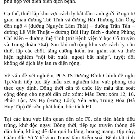
phù hợp với diễn biến dịch bệnh.
Cụ thể, thiết lập khu vực cách ly bắt đầu ranh giới từ ngã tư
giao nhau đường Tuệ Tĩnh và đường Hải Thượng Lãn Ông
đến ngõ 4 (đường Nguyễn Lâm Thái) – đường Trần Tấn –
đường Lê Viết Thuật – đường Bùi Huy Bích - đường Phùng
Chí Kiên – đường Tuệ Tĩnh (trừ Bệnh viện Y học Cổ truyền
và Trung đoàn 764). Sau khi mở rộng khu vực cách ly, cần
thiết lập các chốt, tăng cường kiểm tra, giám sát và thực
hiện nghiêm “nội bất xuất, ngoại bất nhập”, tuyệt đối
không để dịch lây lan ra diện rộng.
Về vấn đề xét nghiệm, PGS.TS Dương Đình Chỉnh đề nghị
Tp.Vinh tiếp tục lấy mẫu xét nghiệm khu vực phong tỏa
theo quy định. Đồng thời cần tổ chức lấy mẫu tầm soát
cộng đồng cho người dân các xóm: Mẫu Đơn; xóm 12, 16,
Phúc Lộc, Mỹ Hạ (Hưng Lộc); Yên Sơn, Trung Hòa (Hà
Huy Tập) để sớm phát hiện, bóc tách F0.
Tại các khu vực liên quan đến các F0, cần tiến hành tiêu
trùng, khử độc ngay. Đồng thời, tiếp tục truyền thông để
dân hiểu, không để dân quá lo lắng, hoang mang. Dịp này,
Giám đốc Sở Y tế giao Trung tâm Kiểm soát Bệnh tật tỉnh