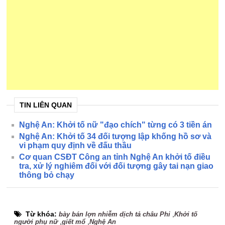
TIN LIÊN QUAN
Nghệ An: Khởi tố nữ "đạo chích" từng có 3 tiền án
Nghệ An: Khởi tố 34 đối tượng lập khống hồ sơ và
vi phạm quy định về đấu thầu
Cơ quan CSĐT Công an tỉnh Nghệ An khởi tố điều
tra, xử lý nghiêm đối với đối tượng gây tai nạn giao
thông bỏ chạy
Từ khóa:
,
bày bán lợn nhiễm dịch tả châu Phi
Khởi tố
,
,
người phụ nữ
giết mổ
Nghệ An