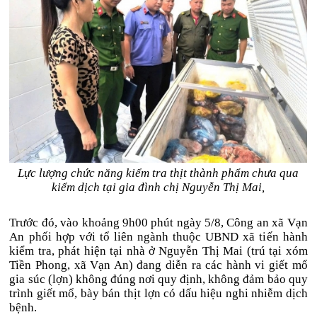
Lực lượng chức năng kiểm tra thịt thành phẩm chưa qua
kiểm dịch tại gia đình chị Nguyễn Thị Mai,
Tr
ư
ớc
đ
ó, vào kho
ảng 9h00 ph
út ngày 5/8, Công an xã V
ạn
An phối hợp với tổ li
ên ngành thu
ộc UBND x
ã ti
ến h
ành
ki
ểm tra, ph
át hi
ện tại nh
à
ở Nguyễn Thị Mai (tr
ú t
ại x
óm
Ti
ền Phong, x
ã V
ạn An)
đang di
ễn ra c
ác hành vi gi
ết mổ
gia s
úc (l
ợn) kh
ông
đ
úng n
ơi quy đ
ịnh, kh
ông
đ
ảm bảo quy
tr
ình gi
ết mổ, b
ày bán th
ịt lợn c
ó d
ấu hiệu nghi nhiễm dịch
bệnh.