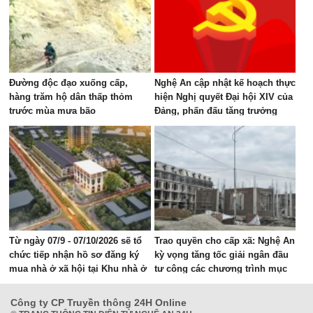
Đường độc đạo xuống cấp,
Nghệ An cập nhật kế hoạch thực
hàng trăm hộ dân thấp thỏm
hiện Nghị quyết Đại hội XIV của
trước mùa mưa bão
Đảng, phấn đấu tăng trưởng
GRDP 11–12%/năm
Từ ngày 07/9 - 07/10/2026 sẽ tổ
Trao quyền cho cấp xã: Nghệ An
chức tiếp nhận hồ sơ đăng ký
kỳ vọng tăng tốc giải ngân đầu
mua nhà ở xã hội tại Khu nhà ở
tư công các chương trình mục
Mỹ Thượng, phường Vinh Lộc
tiêu quốc gia
Công ty CP Truyền thông 24H Online