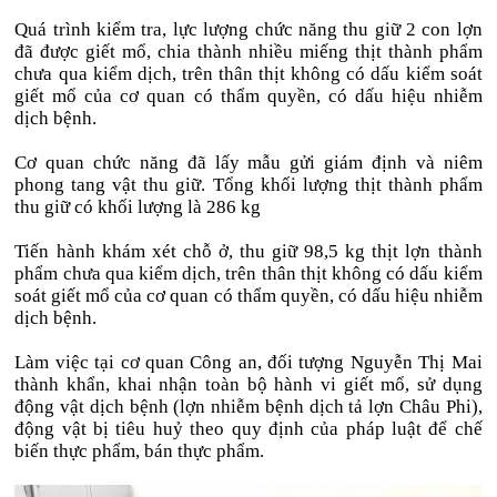
Qu
á trình ki
ểm tra, lực l
ư
ợng chức n
ăng thu gi
ữ 2 con lợn
đ
ã
đư
ợc giết mổ, chia th
ành nhi
ều miếng thịt th
ành ph
ẩm
ch
ưa qua ki
ểm dịch, tr
ên thân th
ịt kh
ông có d
ấu kiểm so
át
gi
ết mổ của c
ơ quan c
ó th
ẩm quyền, c
ó d
ấu hiệu nhiễm
dịch bệnh.
C
ơ quan ch
ức n
ăng đ
ã l
ấy mẫu gửi gi
ám
đ
ịnh v
à niêm
phong tang v
ật thu giữ. Tổng khối l
ư
ợng thịt th
ành ph
ẩm
thu giữ c
ó kh
ối l
ư
ợng l
à 286 kg
Ti
ến h
ành khám xét ch
ỗ ở, thu giữ 98,5 kg thịt lợn th
ành
ph
ẩm ch
ưa qua ki
ểm dịch, tr
ên thân th
ịt kh
ông có d
ấu kiểm
so
át gi
ết mổ của c
ơ quan c
ó th
ẩm quyền, c
ó d
ấu hiệu nhiễm
dịch bệnh.
L
àm vi
ệc tại c
ơ quan C
ông an,
đ
ối t
ư
ợng Nguyễn Thị Mai
th
ành kh
ẩn, khai nhận to
àn b
ộ h
ành vi gi
ết mổ, sử dụng
đ
ộng vật dịch bệnh (lợn nhiễm bệnh dịch tả lợn Ch
âu Phi),
đ
ộng vật bị ti
êu hu
ỷ theo quy
đ
ịnh của ph
áp lu
ật
đ
ể chế
biến thực phẩm, b
án th
ực phẩm.