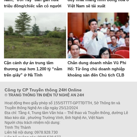
triệu đồng/chiếc vẫn có người
Việt Nam sẽ tái xuất
mua
Cận cảnh dự án trung tâm
Chân dung doanh nhân Vũ Phi
thương mại hơn 1.200 tỷ “nằm
Hổ: Từ ông chủ doanh nghiệp
trên giấy” ở Hà Tĩnh
khoáng sản đến Chủ tịch CLB
Bóng đá Thái Nguyên
Công ty CP Truyền thông 24H Online
®
TRANG THÔNG TIN ĐIỆN TỬ NGHỆ AN 24H
Hoạt động theo giấy phép số 155/STTTT-GPTTĐTTH, Sở Thông tin và
Truyền thông Nghệ An cấp ngày 25/12/2024
Địa chỉ: Tầng 4, Trung tâm Văn hóa – Thể thao và Truyền thông, đường Lê
Mao kéo dài , phường Trường Vinh, tỉnh Nghệ An, Việt Nam
Người chịu trách nhiệm nội dung:
Trịnh Thị Thành
Liên hệ nội dung: 0978.928.730