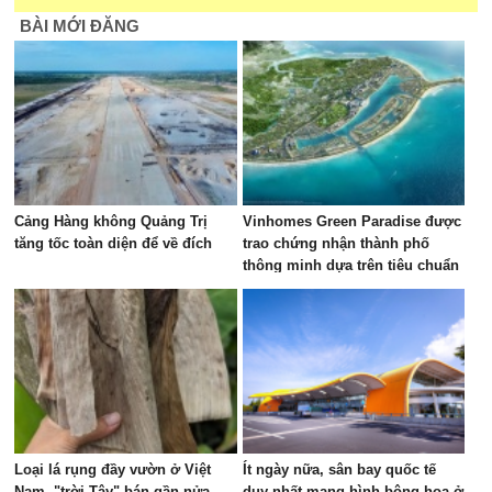
BÀI MỚI ĐĂNG
Cảng Hàng không Quảng Trị
Vinhomes Green Paradise được
tăng tốc toàn diện để về đích
trao chứng nhận thành phố
thông minh dựa trên tiêu chuẩn
toàn cầu 37122
Loại lá rụng đầy vườn ở Việt
Ít ngày nữa, sân bay quốc tế
Nam, "trời Tây" bán gần nửa
duy nhất mang hình bông hoa ở