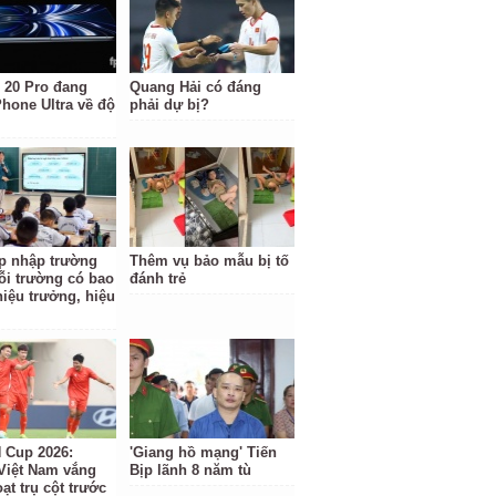
 20 Pro đang
Quang Hải có đáng
Phone Ultra về độ
phải dự bị?
p nhập trường
Thêm vụ bảo mẫu bị tố
ỗi trường có bao
đánh trẻ
hiệu trưởng, hiệu
Cup 2026:
'Giang hồ mạng' Tiến
Việt Nam vắng
Bịp lãnh 8 năm tù
ạt trụ cột trước