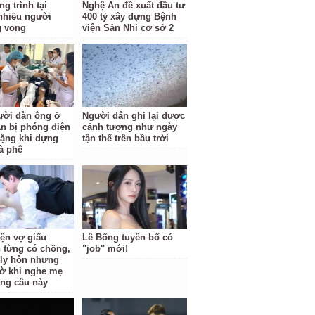
g trình tại
Nghệ An đề xuất đầu tư
nhiều người
400 tỷ xây dựng Bệnh
g vong
viện Sản Nhi cơ sở 2
ười đàn ông ở
Người dân ghi lại được
n bị phóng điện
cảnh tượng như ngày
ặng khi dựng
tận thế trên bầu trời
à phê
iện vợ giấu
Lê Bống tuyên bố có
 từng có chồng,
"job" mới!
i ly hôn nhưng
ờ khi nghe mẹ
ông câu này