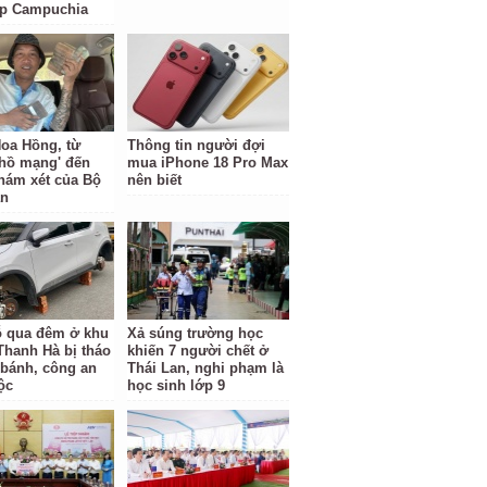
ặp Campuchia
oa Hồng, từ
Thông tin người đợi
 hồ mạng' đến
mua iPhone 18 Pro Max
hám xét của Bộ
nên biết
an
ỗ qua đêm ở khu
Xả súng trường học
 Thanh Hà bị tháo
khiến 7 người chết ở
 bánh, công an
Thái Lan, nghi phạm là
ộc
học sinh lớp 9