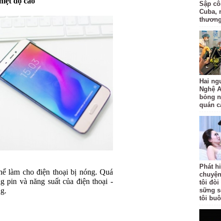
hiệt độ cao
Sập côn
Cuba, 
thươn
Hai ng
Nghệ A
bỏng n
quán c
Phát h
hể làm cho điện thoại bị nóng. Quá
chuyện
g pin và năng suất của điện thoại -
tôi đò
ng.
sững s
tôi bu