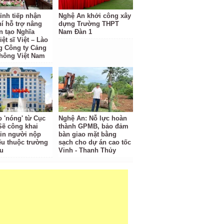
ỉnh tiếp nhận
Nghệ An khởi công xây
hí hỗ trợ nâng
dựng Trường THPT
n tạo Nghĩa
Nam Đàn 1
iệt sĩ Việt – Lào
g Công ty Cảng
hông Việt Nam
o 'nóng' từ Cục
Nghệ An: Nỗ lực hoàn
Sẽ công khai
thành GPMB, bảo đảm
tin người nộp
bàn giao mặt bằng
ếu thuộc trường
sạch cho dự án cao tốc
u
Vinh - Thanh Thủy