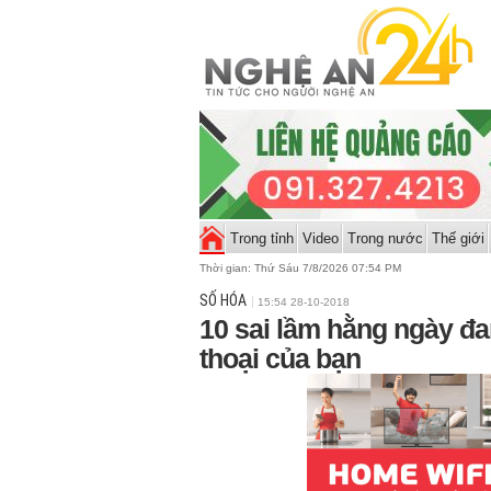
Trong tỉnh
Video
Trong nước
Thế giới
Thời gian:
Thứ Sáu 7/8/2026 07:54 PM
SỐ HÓA
15:54 28-10-2018
10 sai lầm hằng ngày đa
thoại của bạn