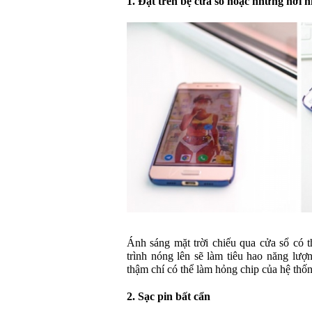
1. Đặt trên bệ cửa sổ hoặc những nơi n
Ánh sáng mặt trời chiếu qua cửa sổ có t
trình nóng lên sẽ làm tiêu hao năng lượn
thậm chí có thể làm hỏng chip của hệ thố
2. Sạc pin bất cẩn