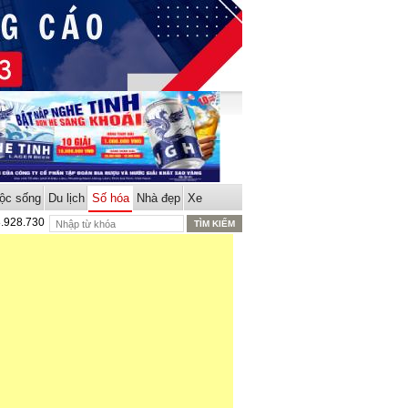
ộc sống
Du lịch
Số hóa
Nhà đẹp
Xe
8.928.730