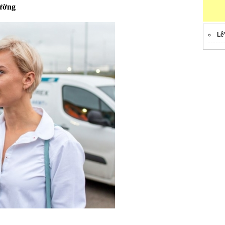
đường
Lê