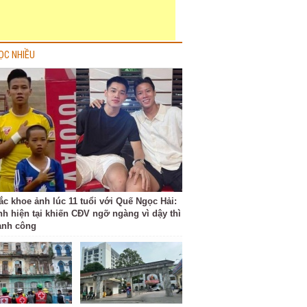
ỌC NHIỀU
ắc khoe ảnh lúc 11 tuổi với Quế Ngọc Hải:
nh hiện tại khiến CĐV ngỡ ngàng vì dậy thì
ành công