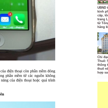
UBND t
kinh p
cấp, tô
trang L
từ Tổn
hàng k
Chỉ đạ
Thuế: 
thông 
thuế n
 của điện thoại còn phần mềm đóng
hợp sa
uống phần mềm từ các nguồn không
năng của điện thoại hoặc quá trình
yên