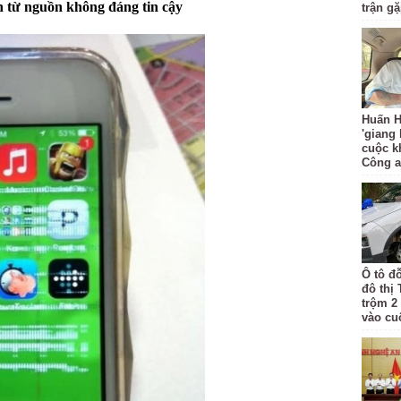
 từ nguồn không đáng tin cậy
trận g
Huấn H
'giang
cuộc k
Công 
Ô tô đ
đô thị
trộm 2
vào cu