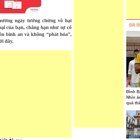
thường ngày tưởng chừng vô hại
BÀI Đ
hoại của bạn, chẳng hạn như sự cố
ôn bình an và không “phát hỏa”,
ới đây.
Đình B
Nhìn ả
quá th