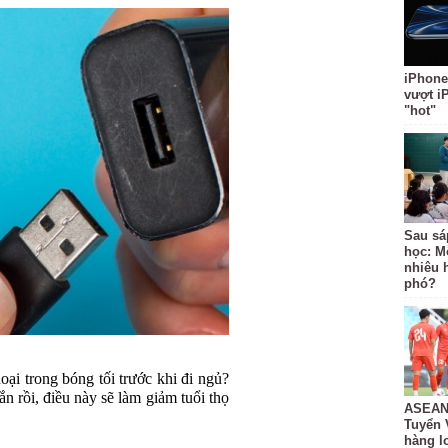
iPhone
vượt i
"hot"
Sau sá
học: M
nhiêu 
phó?
oại trong bóng tối trước khi đi ngủ?
rồi, điều này sẽ làm giảm tuổi thọ
ASEAN 
Tuyển 
hàng lo