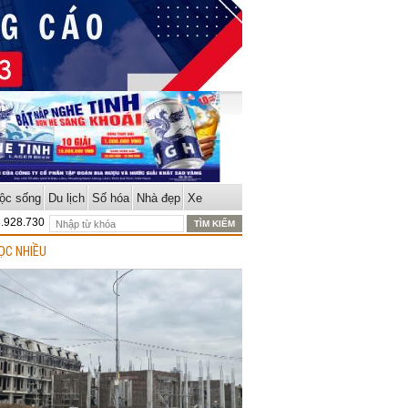
ộc sống
Du lịch
Số hóa
Nhà đẹp
Xe
8.928.730
ỌC NHIỀU