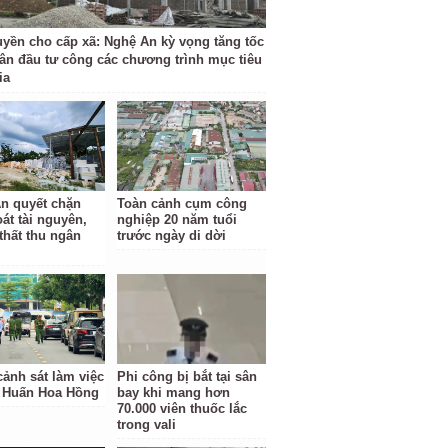
uyền cho cấp xã: Nghệ An kỳ vọng tăng tốc
gân đầu tư công các chương trình mục tiêu
ia
n quyết chặn
Toàn cảnh cụm công
oát tài nguyên,
nghiệp 20 năm tuổi
thất thu ngân
trước ngày di dời
cảnh sát làm việc
Phi công bị bắt tại sân
à Huấn Hoa Hồng
bay khi mang hơn
70.000 viên thuốc lắc
trong vali