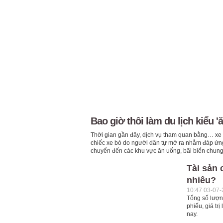
Bao giờ thôi làm du lịch kiểu 'ă
Thời gian gần đây, dịch vụ tham quan bằng… xe b
chiếc xe bò do người dân tự mở ra nhằm đáp ứng 
chuyển đến các khu vực ăn uống, bãi biển chung 
Tài sản 
nhiêu?
10:47 03-07
Tổng số lượn
phiếu, giá tr
nay.