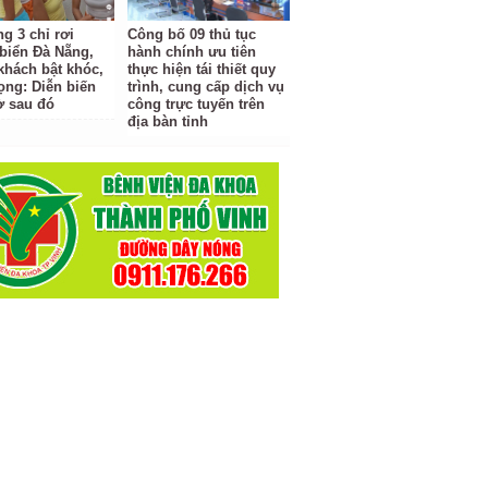
g 3 chỉ rơi
Công bố 09 thủ tục
biển Đà Nẵng,
hành chính ưu tiên
khách bật khóc,
thực hiện tái thiết quy
ọng: Diễn biến
trình, cung cấp dịch vụ
ờ sau đó
công trực tuyến trên
địa bàn tỉnh