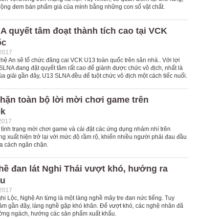
động đem bán phẩm giá của mình bằng những con số vật chất.
 quyết tâm đoạt thành tích cao tại VCK
ốc
-2017
hệ An sẽ tổ chức đăng cai VCK U13 toàn quốc trên sân nhà.. Với lợi
SLNA đang đặt quyết tâm rất cao để giành được chức vô địch, nhất là
ùa giải gần đây, U13 SLNA đều để tuột chức vô địch một cách tiếc nuối.
hặn toàn bộ lời mời chơi game trên
ok
2017
 tình trạng mời chơi game và cài đặt các ứng dụng nhảm nhí trên
g xuất hiện trở lại với mức độ rầm rộ, khiến nhiều người phải đau đầu
ra cách ngăn chặn.
ề đan lát Nghi Thái vượt khó, hướng ra
ẩu
-2017
hi Lộc, Nghệ An từng là một làng nghề mây tre đan nức tiếng. Tuy
ăm gần đây, làng nghề gặp khó khăn. Để vượt khó, các nghệ nhân đã
ường ngách, hướng các sản phẩm xuất khẩu.