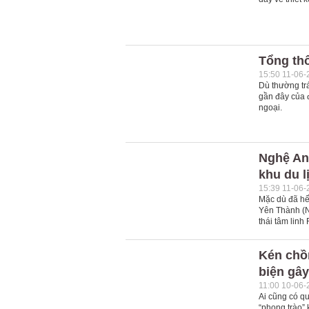
Tổng th
15:50 11-06-
Dù thường trá
gần đây của 
ngoại.
Nghệ An:
khu du l
15:39 11-06-
Mặc dù đã hế
Yên Thành (N
thái tâm linh
Kén chồn
biện gây
11:00 10-06-
Ai cũng có q
“phong trào” 