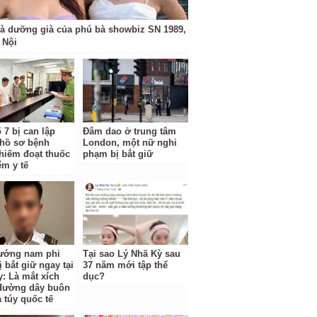
à dưỡng già của phú bà showbiz SN 1989,
 Nội
 7 bị can lập
Đâm dao ở trung tâm
hồ sơ bệnh
London, một nữ nghi
hiếm đoạt thuốc
phạm bị bắt giữ
ểm y tế
ướng nam phi
Tại sao Lý Nhã Kỳ sau
 bắt giữ ngay tại
37 năm mới tập thể
y: Là mắt xích
dục?
đường dây buôn
 túy quốc tế