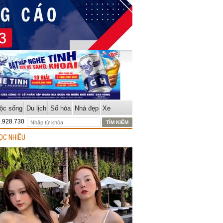
ộc sống
Du lịch
Số hóa
Nhà đẹp
Xe
8.928.730
ỌC NHIỀU