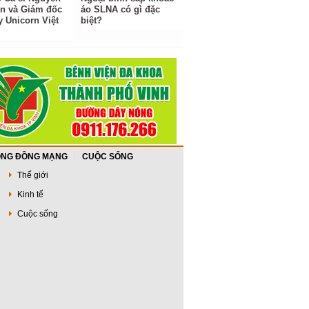
ền và Giám đốc
áo SLNA có gì đặc
y Unicorn Việt
biệt?
NG ĐỒNG MẠNG
CUỘC SỐNG
Thế giới
Kinh tế
Cuộc sống