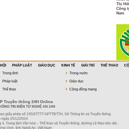
Thị Hi
Công t
Nam
 HỘI
PHÁP LUẬT
GIÁO DỤC
KINH TẾ
GIẢI TRÍ
THỂ THAO
CỘ
Trong tỉnh
Trong nước
Pháp luật
Giáo dục
Thể thao
Cộng đồng mạng
P Truyền thông 24H Online
HÔNG TIN ĐIỆN TỬ NGHỆ AN 24H
heo giấy phép số 155/STTTT-GPTTĐTTH, Sở Thông tin và Truyền thông
 ngày 25/12/2024
g 4, Trung tâm Văn hóa – Thể thao và Truyền thông, đường Lê Mao kéo dài ,
ng Vinh, tỉnh Nghệ An, Việt Nam