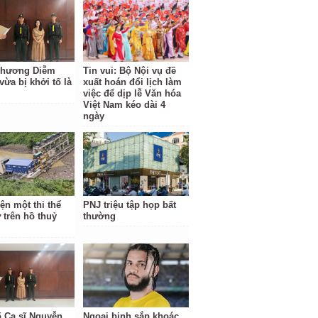
Phương Diễm
Tin vui: Bộ Nội vụ đề
vừa bị khởi tố là
xuất hoán đổi lịch làm
việc để dịp lễ Văn hóa
Việt Nam kéo dài 4
ngày
ện một thi thể
PNJ triệu tập họp bất
 trên hồ thuỷ
thường
ố Ca sĩ Nguyễn
Ngoại binh sắp khoác