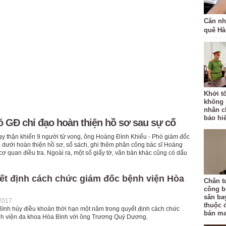
Căn nh
quê Hà
Khởi tố
khống 
nhân c
bảo hi
ó GĐ chỉ đạo hoàn thiện hồ sơ sau sự cố
ạy thận khiến 9 người tử vong, ông Hoàng Đình Khiếu - Phó giám đốc
 dưới hoàn thiện hồ sơ, sổ sách, ghi thêm phân công bác sĩ Hoàng
 quan điều tra. Ngoài ra, một số giấy tờ, văn bản khác cũng có dấu
ết định cách chức giám đốc bệnh viện Hòa
Chân t
công bị
sân ba
2017
thuộc 
Bình hủy điều khoản thời hạn một năm trong quyết định cách chức
bán ma
h viện đa khoa Hòa Bình với ông Trương Quý Dương.