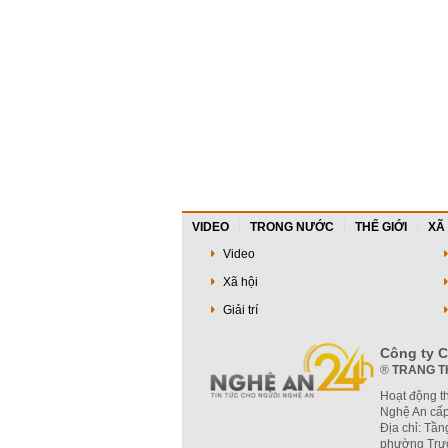
VIDEO
TRONG NƯỚC
THẾ GIỚI
XÃ
Video
Xã hội
Giải trí
Công ty C
®
TRANG T
Hoạt động t
Nghệ An cấp
Địa chỉ: Tần
phường Trườ