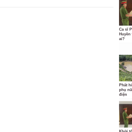
Ca sĩ 
Huyền 
ai?
Phát hi
phụ nữ
điện
Khởi t