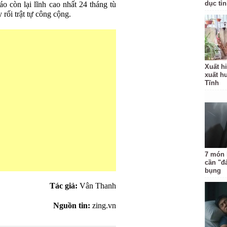
dục tỉ
áo còn lại lĩnh cao nhất 24 tháng tù
 rối trật tự công cộng.
Xuất hi
xuất h
Tĩnh
7 món 
cần "đ
bụng
Tác giả:
Vân Thanh
Nguồn tin:
zing.vn