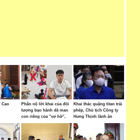
n Cao
Phẫn nộ lời khai của đối
Khai thác quặng titan trái
tượng bạo hành dã man
phép, Chủ tịch Công ty
con riêng của "vợ hờ",
Hưng Thịnh lãnh án
bắt quỳ gối đến 1 giờ
sáng