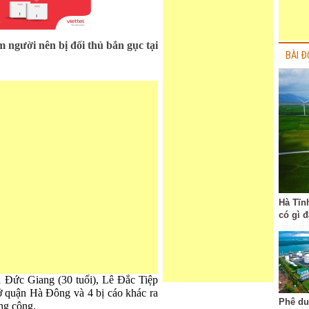
m người nên bị đối thủ bắn gục tại
BÀI Đ
Hà Tĩn
có gì 
ức Giang (30 tuổi), Lê Đắc Tiệp
 ở quận Hà Đông và 4 bị cáo khác ra
Phê du
ông cộng.