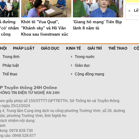
Lê
há đường
Khởi tố "Vua Quạt",
'Giang hồ mạng' Tiến Bịp
 ‘cỏ’ nhắm
"Khánh sky" và Hồ Văn
lãnh 8 năm tù
à công
Khoa sau livestream xúc
phạm nhau
 HỘI
PHÁP LUẬT
GIÁO DỤC
KINH TẾ
GIẢI TRÍ
THỂ THAO
CỘ
Trong tỉnh
Trong nước
Pháp luật
Giáo dục
Thể thao
Cộng đồng mạng
P Truyền thông 24H Online
HÔNG TIN ĐIỆN TỬ NGHỆ AN 24H
heo giấy phép số 155/STTTT-GPTTĐTTH, Sở Thông tin và Truyền thông
 ngày 25/12/2024
ng 4, Trung tâm Cung ứng dịch vụ công phường Trường Vinh, số 26, đường
dài, phường Trường Vinh, tỉnh Nghệ An
trách nhiệm nội dung:
hành
 dung: 0978.928.730
ng cáo: 0948.528.677