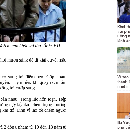
Khai th
trái ph
Công t
lãnh á
à 6 bị cáo khác tại tòa. Ảnh: V.H.
 hỏi mượn súng để đi giải quyết mâu
eo súng tới điểm hẹn. Gặp nhau,
Vì sao
thành 
huyện. Tuy nhiên, khi quay ra, nhóm
nhất m
xông tới cướp súng.
 bắn nhau. Trong lúc hỗn loạn, Tiệp
vùng dậy lấy dao chém trọng thương
khi đó, Linh vì lao tới chém người
Bà Vươ
à 2 đồng phạm từ 10 đến 13 năm tù
phụ tr