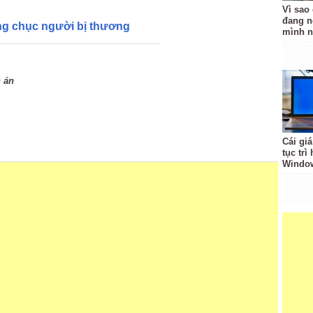
Vì sao
đang n
ng chục người bị thương
mình n
h án
Cái giá
tục trì
Windo