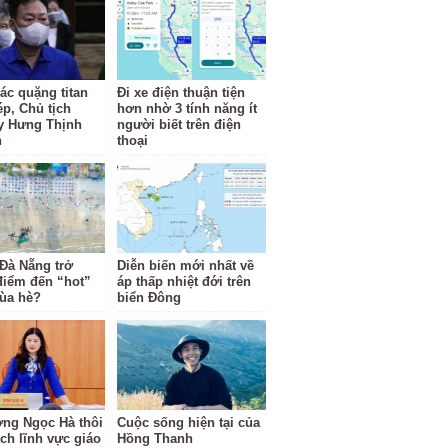
ác quặng titan
Đi xe điện thuận tiện
ép, Chủ tịch
hơn nhờ 3 tính năng ít
y Hưng Thịnh
người biết trên điện
n
thoại
 Đà Nẵng trở
Diễn biến mới nhất về
điểm đến “hot”
áp thấp nhiệt đới trên
ùa hè?
biển Đông
ng Ngọc Hà thôi
Cuộc sống hiện tại của
ách lĩnh vực giáo
Hồng Thanh