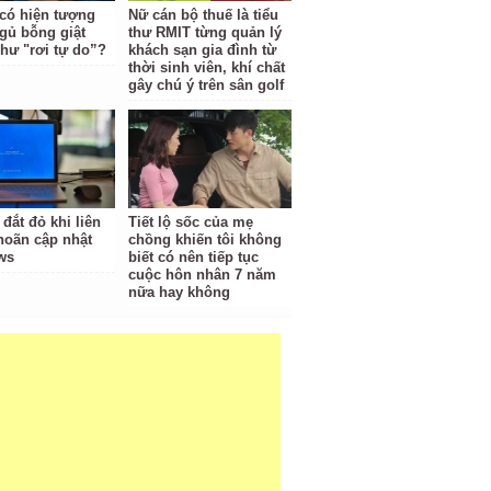
 có hiện tượng
Nữ cán bộ thuế là tiểu
gủ bỗng giật
thư RMIT từng quản lý
hư "rơi tự do”?
khách sạn gia đình từ
thời sinh viên, khí chất
gây chú ý trên sân golf
 đắt đỏ khi liên
Tiết lộ sốc của mẹ
 hoãn cập nhật
chồng khiến tôi không
ws
biết có nên tiếp tục
cuộc hôn nhân 7 năm
nữa hay không