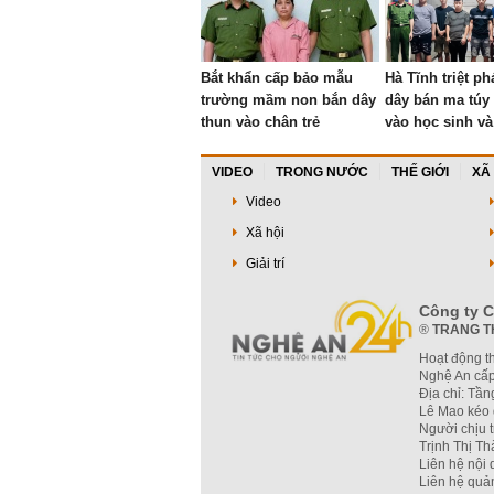
Bắt khẩn cấp bảo mẫu
Hà Tĩnh triệt p
trường mầm non bắn dây
dây bán ma túy
thun vào chân trẻ
vào học sinh v
nhân
VIDEO
TRONG NƯỚC
THẾ GIỚI
XÃ
Video
Xã hội
Giải trí
Công ty C
®
TRANG T
Hoạt động t
Nghệ An cấp
Địa chỉ: Tầ
Lê Mao kéo 
Người chịu 
Trịnh Thị T
Liên hệ nội
Liên hệ quả