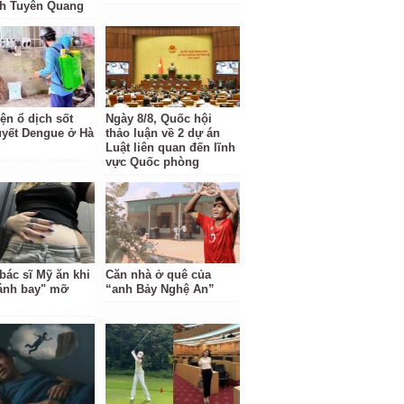
nh Tuyên Quang
ện ổ dịch sốt
Ngày 8/8, Quốc hội
uyết Dengue ở Hà
thảo luận về 2 dự án
Luật liên quan đến lĩnh
vực Quốc phòng
bác sĩ Mỹ ăn khi
Căn nhà ở quê của
ánh bay" mỡ
“anh Bảy Nghệ An”