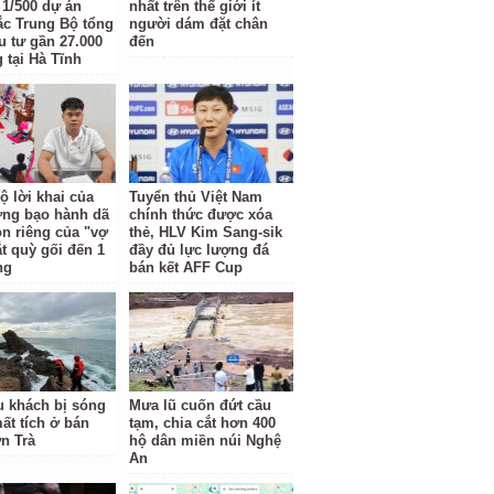
t 1/500 dự án
nhất trên thế giới ít
c Trung Bộ tổng
người dám đặt chân
u tư gần 27.000
đến
 tại Hà Tĩnh
ộ lời khai của
Tuyển thủ Việt Nam
ợng bạo hành dã
chính thức được xóa
n riêng của "vợ
thẻ, HLV Kim Sang-sik
ắt quỳ gối đến 1
đầy đủ lực lượng đá
ng
bán kết AFF Cup
u khách bị sóng
Mưa lũ cuốn đứt cầu
ất tích ở bán
tạm, chia cắt hơn 400
n Trà
hộ dân miền núi Nghệ
An