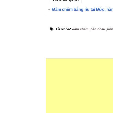
Đâm chém bằng rìu tại Đức, hà
Từ khóa:
,
,
đâm chém
bắn nhau
lĩn