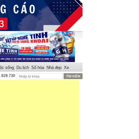
ộc sống
Du lịch
Số hóa
Nhà đẹp
Xe
8.928.730