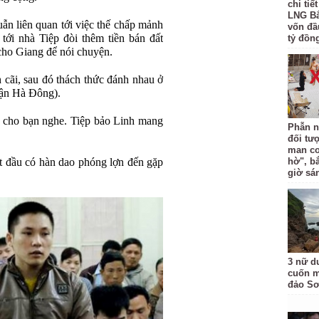
chi tiế
LNG Bắ
ẫn liên quan tới việc thế chấp mảnh
vốn đầ
ới nhà Tiệp đòi thêm tiền bán đất
tỷ đồng
 cho Giang để nói chuyện.
nh cãi, sau đó thách thức đánh nhau ở
ận Hà Đông).
ệc cho bạn nghe. Tiệp bảo Linh mang
Phẫn n
đối tư
man co
ắt đầu có hàn dao phóng lợn đến gặp
hờ", b
giờ sá
3 nữ d
cuốn m
đảo Sơ