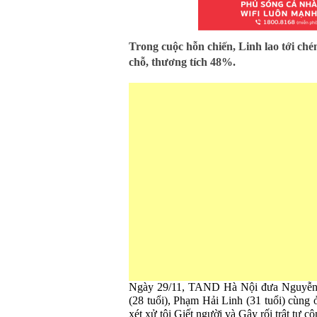
Trong cuộc hỗn chiến, Linh lao tới ché
chỗ, thương tích 48%.
Ngày 29/11, TAND Hà Nội đưa Nguyễn Đ
(28 tuổi), Phạm Hải Linh (31 tuổi) cùng
xét xử tội Giết người và Gây rối trật tự c