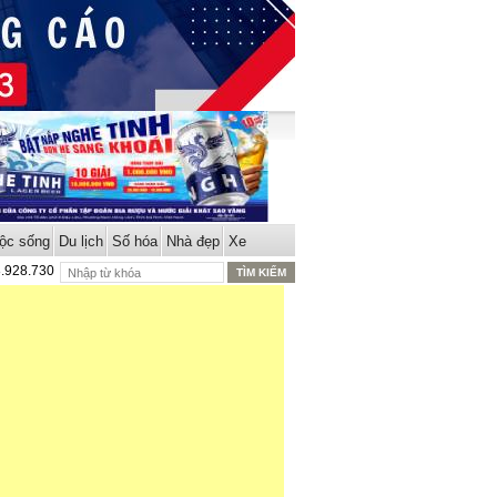
ộc sống
Du lịch
Số hóa
Nhà đẹp
Xe
8.928.730