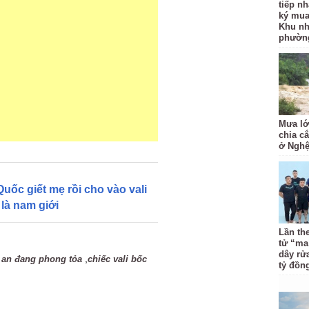
tiếp n
ký mua
Khu nh
phường
Mưa lớ
chia c
ở Nghệ
uốc giết mẹ rồi cho vào vali
 là nam giới
Lần th
tử “ma
dây rử
,
 an đang phong tỏa
chiếc vali bốc
tỷ đồn