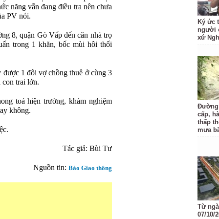
chức năng vẫn đang điều tra nên chưa
ủa PV nói.
Ký ức 
người 
ường 8, quận Gò Vấp đến căn nhà trọ
xứ Ng
quấn trong 1 khăn, bốc mùi hôi thối
y được 1 đôi vợ chồng thuê ở cùng 3
 con trai lớn.
ong toả hiện trường, khám nghiệm
Đường
hay không.
cấp, h
thấp t
ệc.
mưa b
Tác giả: Bùi Tư
Nguồn tin:
Báo Giao thông
Từ ngày
07/10/