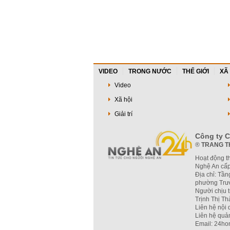
VIDEO
TRONG NƯỚC
THẾ GIỚI
XÃ
Video
Xã hội
Giải trí
Công ty C
®
TRANG T
Hoạt động t
Nghệ An cấp
Địa chỉ: Tần
phường Trườ
Người chịu 
Trịnh Thị T
Liên hệ nội
Liên hệ quả
Email: 24ho