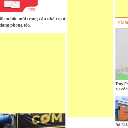
30cm bốc mùi trong căn nhà trọ ở
BÀI Đ
đang phong tỏa.
Truy lĩ
sự côn
Bộ Giá