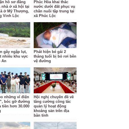
hận hồ sơ đăng
Phúc Hòa khai thác
 nhà ở xã hội tại
nước dưới đất phục vụ
à ở Mỹ Thượng,
chăn nuôi tập trung tại
 Vinh Lộc
xã Phúc Lộc
n gây ngập lụt,
Phát hiện bé gái 2
ắt nhiều khu vực
tháng tuổi bị bỏ rơi bên
 An
vệ đường
eo những ví điện
Hội nghị chuyên đề về
”, bóc gỡ đường
tăng cường công tác
a tiền hơn 30.000
quản lý hoạt động
g
khoáng sản trên địa
bàn tỉnh