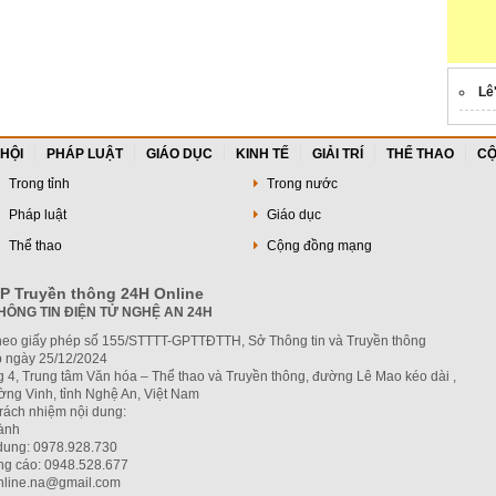
Lê
 HỘI
PHÁP LUẬT
GIÁO DỤC
KINH TẾ
GIẢI TRÍ
THỂ THAO
CỘ
Trong tỉnh
Trong nước
Pháp luật
Giáo dục
Thể thao
Cộng đồng mạng
P Truyền thông 24H Online
HÔNG TIN ĐIỆN TỬ NGHỆ AN 24H
heo giấy phép số 155/STTTT-GPTTĐTTH, Sở Thông tin và Truyền thông
 ngày 25/12/2024
g 4, Trung tâm Văn hóa – Thể thao và Truyền thông, đường Lê Mao kéo dài ,
ng Vinh, tỉnh Nghệ An, Việt Nam
trách nhiệm nội dung:
hành
 dung: 0978.928.730
ng cáo: 0948.528.677
nline.na@gmail.com