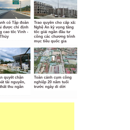
anh có Tập đoàn
Trao quyền cho cấp xã:
i được chỉ định
Nghệ An kỳ vọng tăng
g cao tốc Vinh -
tốc giải ngân đầu tư
 Thủy
công các chương trình
mục tiêu quốc gia
n quyết chặn
Toàn cảnh cụm công
oát tài nguyên,
nghiệp 20 năm tuổi
thất thu ngân
trước ngày di dời