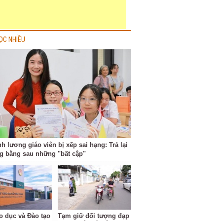
ỌC NHIỀU
nh lương giáo viên bị xếp sai hạng: Trả lại
g bằng sau những "bất cập"
o dục và Đào tạo
Tạm giữ đối tượng đạp