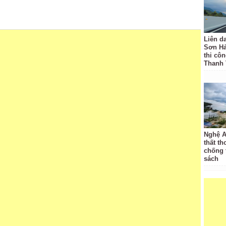
Liên d
Sơn Hả
thi côn
Thanh
Nghệ A
thất th
chống 
sách