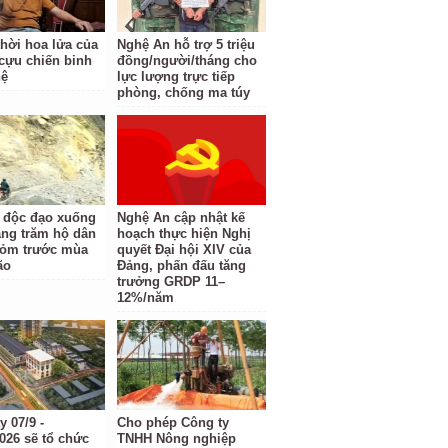
thời hoa lửa của
Nghệ An hỗ trợ 5 triệu
cựu chiến binh
đồng/người/tháng cho
hệ
lực lượng trực tiếp
phòng, chống ma túy
 độc đạo xuống
Nghệ An cập nhật kế
àng trăm hộ dân
hoạch thực hiện Nghị
hỏm trước mùa
quyết Đại hội XIV của
ão
Đảng, phấn đấu tăng
trưởng GRDP 11–
12%/năm
 07/9 -
Cho phép Công ty
2026 sẽ tổ chức
TNHH Nông nghiệp