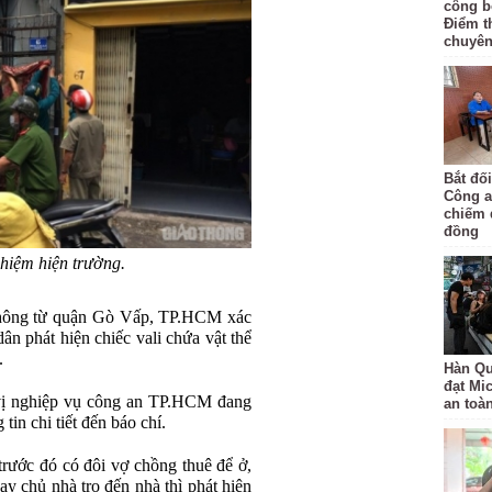
công bố
Điểm t
chuyên
Bắt đố
Công a
chiếm 
đồng
iệm hiện trường.
thông từ quận Gò Vấp, TP.HCM xác
ân phát hiện chiếc vali chứa vật thể
.
Hàn Qu
đạt Mi
vị nghiệp vụ công an TP.HCM đang
an toà
in chi tiết đến báo chí.
trước đó có đôi vợ chồng thuê để ở,
y chủ nhà trọ đến nhà thì phát hiện