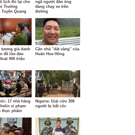
 lịch thi lại cho
ngã người đàn ông
hi Trường
đang chạy xe trên
 Tuyên Quang
đường
i tượng giả danh
Căn nhà "dát vàng" của
n để lừa đảo
Huấn Hoa Hồng
đoạt 400 triệu
ốc: 17 nhà hàng
Nigeria: Giải cứu 308
chelin vi phạm
người bị bắt cóc
n thực phẩm