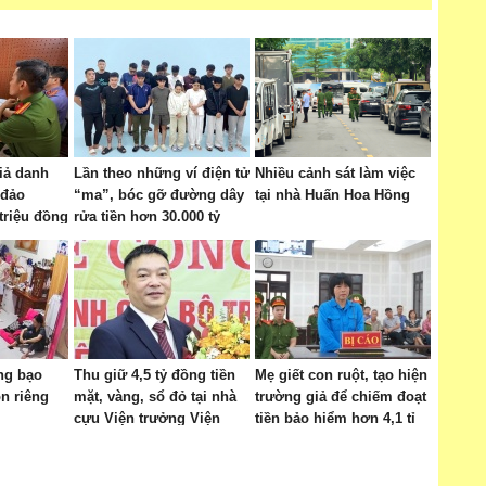
iả danh
Lần theo những ví điện tử
Nhiều cảnh sát làm việc
 đảo
“ma”, bóc gỡ đường dây
tại nhà Huấn Hoa Hồng
triệu đồng
rửa tiền hơn 30.000 tỷ
đồng
ng bạo
Thu giữ 4,5 tỷ đồng tiền
Mẹ giết con ruột, tạo hiện
n riêng
mặt, vàng, sổ đỏ tại nhà
trường giả để chiếm đoạt
cựu Viện trưởng Viện
tiền bảo hiểm hơn 4,1 tỉ
Pháp y tâm thần Trung
ương