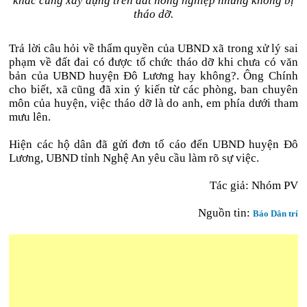
khác cũng xây dựng trên đất nông nghiệp nhưng không bị
tháo dỡ.
Trả lời câu hỏi về thẩm quyền của UBND xã trong xử lý sai
phạm về đất đai có được tổ chức tháo dỡ khi chưa có văn
bản của UBND huyện Đô Lương hay không?. Ông Chính
cho biết, xã cũng đã xin ý kiến từ các phòng, ban chuyên
môn của huyện, việc tháo dỡ là do anh, em phía dưới tham
mưu lên.
Hiện các hộ dân đã gửi đơn tố cáo đến UBND huyện Đô
Lương, UBND tỉnh Nghệ An yêu cầu làm rõ sự việc.
Tác giả: Nhóm PV
Nguồn tin:
Báo Dân trí