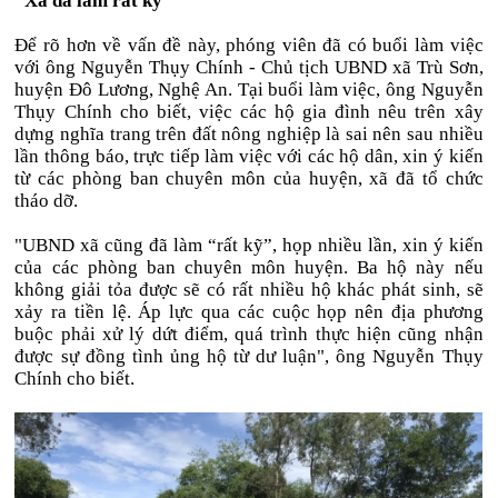
“Xã đã làm rất kỹ”
Để rõ hơn về vấn đề này, phóng viên đã có buổi làm việc
với ông Nguyễn Thụy Chính - Chủ tịch UBND xã Trù Sơn,
huyện Đô Lương, Nghệ An. Tại buổi làm việc, ông Nguyễn
Thụy Chính cho biết, việc các hộ gia đình nêu trên xây
dựng nghĩa trang trên đất nông nghiệp là sai nên sau nhiều
lần thông báo, trực tiếp làm việc với các hộ dân, xin ý kiến
từ các phòng ban chuyên môn của huyện, xã đã tổ chức
tháo dỡ.
"UBND xã cũng đã làm “rất kỹ”, họp nhiều lần, xin ý kiến
của các phòng ban chuyên môn huyện. Ba hộ này nếu
không giải tỏa được sẽ có rất nhiều hộ khác phát sinh, sẽ
xảy ra tiền lệ. Áp lực qua các cuộc họp nên địa phương
buộc phải xử lý dứt điểm, quá trình thực hiện cũng nhận
được sự đồng tình ủng hộ từ dư luận", ông Nguyễn Thụy
Chính cho biết.