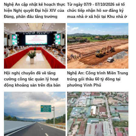
Nghệ An cập nhật kế hoạch thực
Từ ngày 07/9 - 07/10/2026 sẽ tổ
hiện Nghị quyết Đại hội XIV của
chức tiếp nhận hồ sơ đăng ký
Đảng, phấn đấu tăng trưởng
mua nhà ở xã hội tại Khu nhà ở
GRDP 11–12%/năm
Mỹ Thượng, phường Vinh Lộc
Hội nghị chuyên đề về tăng
Nghệ An: Công trình Miền Trung
cường công tác quản lý hoạt
trúng gói thầu 60 tỷ đồng tại
động khoáng sản trên địa bàn
phường Vinh Phú
tỉnh