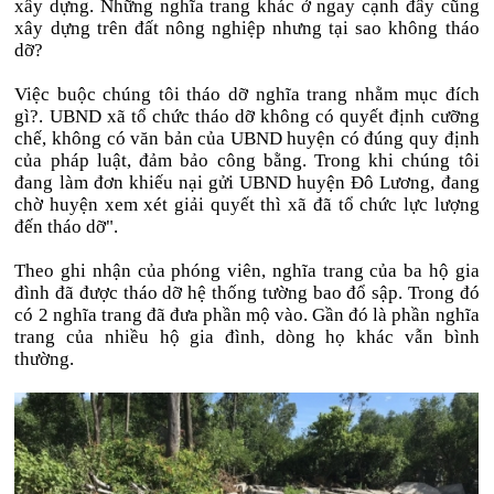
xây dựng. Những nghĩa trang khác ở ngay cạnh đây cũng
xây dựng trên đất nông nghiệp nhưng tại sao không tháo
dỡ?
Việc buộc chúng tôi tháo dỡ nghĩa trang nhằm mục đích
gì?. UBND xã tổ chức tháo dỡ không có quyết định cưỡng
chế, không có văn bản của UBND huyện có đúng quy định
của pháp luật, đảm bảo công bằng. Trong khi chúng tôi
đang làm đơn khiếu nại gửi UBND huyện Đô Lương, đang
chờ huyện xem xét giải quyết thì xã đã tổ chức lực lượng
đến tháo dỡ".
Theo ghi nhận của phóng viên, nghĩa trang của ba hộ gia
đình đã được tháo dỡ hệ thống tường bao đổ sập. Trong đó
có 2 nghĩa trang đã đưa phần mộ vào. Gần đó là phần nghĩa
trang của nhiều hộ gia đình, dòng họ khác vẫn bình
thường.