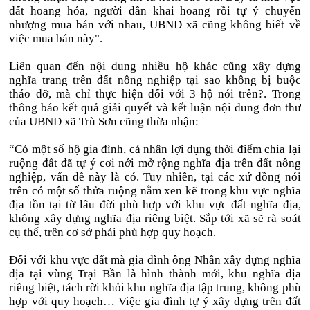
đất hoang hóa, người dân khai hoang rồi tự ý chuyển
nhượng mua bán với nhau, UBND xã cũng không biết về
việc mua bán này".
Liên quan đến nội dung nhiều hộ khác cũng xây dựng
nghĩa trang trên đất nông nghiệp tại sao không bị buộc
tháo dỡ, mà chỉ thực hiện đối với 3 hộ nói trên?. Trong
thông báo kết quả giải quyết và kết luận nội dung đơn thư
của UBND xã Trù Sơn cũng thừa nhận:
“Có một số hộ gia đình, cá nhân lợi dụng thời điểm chia lại
ruộng đất đã tự ý cơi nới mở rộng nghĩa địa trên đất nông
nghiệp, vấn đề này là có. Tuy nhiên, tại các xứ đồng nói
trên có một số thửa ruộng nằm xen kẽ trong khu vực nghĩa
địa tồn tại từ lâu đời phù hợp với khu vực đất nghĩa địa,
không xây dựng nghĩa địa riêng biệt. Sắp tới xã sẽ rà soát
cụ thể, trên cơ sở phải phù hợp quy hoạch.
Đối với khu vực đất mà gia đình ông Nhân xây dựng nghĩa
địa tại vùng Trại Bần là hình thành mới, khu nghĩa địa
riêng biệt, tách rời khỏi khu nghĩa địa tập trung, không phù
hợp với quy hoạch… Việc gia đình tự ý xây dựng trên đất