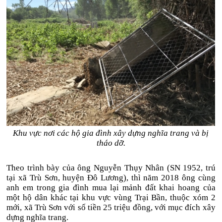
Khu vực nơi các hộ gia đình xây dựng nghĩa trang và bị
tháo dỡ.
Theo trình bày của ông Nguyễn Thụy Nhân (SN 1952, trú
tại xã Trù Sơn, huyện Đô Lương), thì năm 2018 ông cùng
anh em trong gia đình mua lại mảnh đất khai hoang của
một hộ dân khác tại khu vực vùng Trại Bần, thuộc xóm 2
mới, xã Trù Sơn với số tiền 25 triệu đồng, với mục đích xây
dựng nghĩa trang.