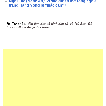
Nghi Lộc (Nghệ An): Vì sao dự án mở rộng nghĩa
trang Hàng Vông bị “mắc cạn”?
Từ khóa:
,
,
dân làm đơn tố lãnh đạo xã
xã Trù Sơn
Đô
,
,
Lương
Nghệ An
nghĩa trang