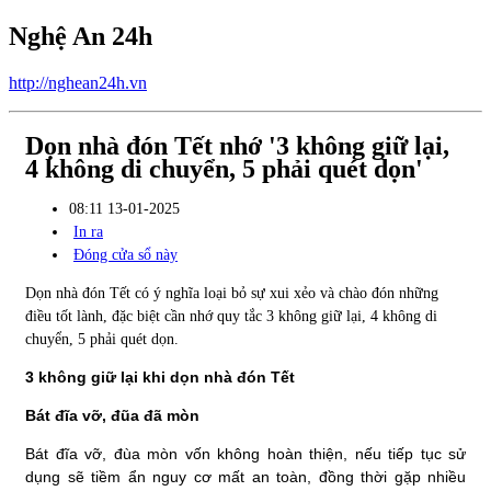
Nghệ An 24h
http://nghean24h.vn
Dọn nhà đón Tết nhớ '3 không giữ lại,
4 không di chuyển, 5 phải quét dọn'
08:11 13-01-2025
In ra
Đóng cửa sổ này
Dọn nhà đón Tết có ý nghĩa loại bỏ sự xui xẻo và chào đón những
điều tốt lành, đặc biệt cần nhớ quy tắc 3 không giữ lại, 4 không di
chuyển, 5 phải quét dọn.
3 không giữ lại khi dọn nhà đón Tết
Bát đĩa vỡ, đũa đã mòn
Bát đĩa vỡ, đùa mòn vốn không hoàn thiện, nếu tiếp tục sử
dụng sẽ tiềm ẩn nguy cơ mất an toàn, đồng thời gặp nhiều