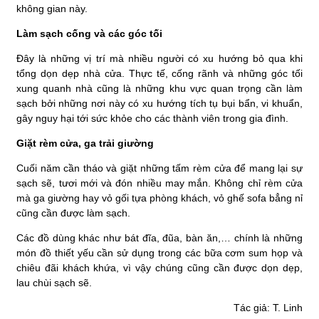
không gian này.
Làm sạch cống và các góc tối
Đây là những vị trí mà nhiều người có xu hướng bỏ qua khi
tổng dọn dẹp nhà cửa. Thực tế, cống rãnh và những góc tối
xung quanh nhà cũng là những khu vực quan trọng cần làm
sạch bởi những nơi này có xu hướng tích tụ bụi bẩn, vi khuẩn,
gây nguy hại tới sức khỏe cho các thành viên trong gia đình.
Giặt rèm cửa, ga trải giường
Cuối năm cần tháo và giặt những tấm rèm cửa để mang lại sự
sạch sẽ, tươi mới và đón nhiều may mắn. Không chỉ rèm cửa
mà ga giường hay vỏ gối tựa phòng khách, vỏ ghế sofa bẳng nỉ
cũng cần được làm sạch.
Các đồ dùng khác như bát đĩa, đũa, bàn ăn,… chính là những
món đồ thiết yếu cần sử dụng trong các bữa cơm sum họp và
chiêu đãi khách khứa, vì vậy chúng cũng cần được dọn dẹp,
lau chùi sạch sẽ.
Tác giả: T. Linh