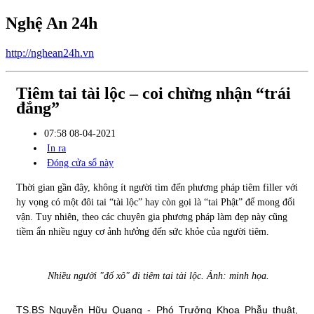
Nghệ An 24h
http://nghean24h.vn
Tiêm tai tài lộc – coi chừng nhận “trái
đắng”
07:58 08-04-2021
In ra
Đóng cửa sổ này
Thời gian gần đây, không ít người tìm đến phương pháp tiêm filler với
hy vọng có một đôi tai “tài lộc” hay còn gọi là “tai Phật” để mong đổi
vận. Tuy nhiên, theo các chuyên gia phương pháp làm đẹp này cũng
tiềm ẩn nhiều nguy cơ ảnh hưởng đến sức khỏe của người tiêm.
Nhiều người "đổ xô" đi tiêm tai tài lộc. Ảnh: minh họa.
TS.BS Nguyễn Hữu Quang - Phó Trưởng Khoa Phẫu thuật,