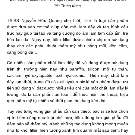
liễu Trung ương.
TS.BS Nguyễn Hữu Quang cho biết, filler là loại sản phẩm
được đưa vào cơ thể giúp độn mô, làm đầy và tạo hình cấu
trúc hay giúp tái tạo và tăng cường độ ẩm làm làm cấp ẩm, trẻ
hóa làn da. Ngày nay, tiêm filler được nhiều chị em sử dụng
thay cho các phẫu thuật thẩm mỹ như nâng mũi, độn cằm,
căng bóng da…
Có nhiều sản phẩm chất làm đầy đã và đang được sử dụng
trên thị trường hiện nay như paraffin, silicon, mỡ tự thân,
calcium hydroxylapatite, axit hyaluronic... Hiện nay, chất làm
đầy tạm thời, trong đó có axit hyaluronic là sản phẩm được ưu
tiên sử dụng vì đạt được nhiều tiêu chí của một chất làm đầy lý
tưởng, đó là sản phẩm an toàn, dễ thực hiện thủ thuật, hiệu
quả thẩm mỹ tự nhiên và thời gian tác dụng kéo dài.
Tùy vào từng vùng giải phẫu cần can thiệp, bác sĩ sẽ lựa chọn
vị trí tiêm cũng như loại phù hợp, tiêm đúng lớp giải phẫu để
đảm bảo về thẩm mỹ, tránh những tác dụng không mong muốn
như lộ khối filler, hiện tượng xanh tím quanh mắt sau tiêm, hay