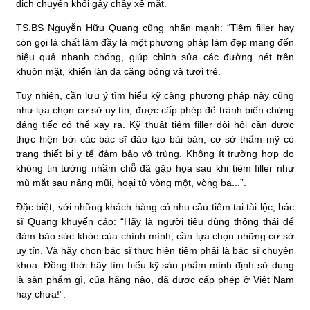
dịch chuyển khối gây chảy xệ mặt.
TS.BS Nguyễn Hữu Quang cũng nhấn mạnh: “Tiêm filler hay
còn gọi là chất làm đầy là một phương pháp làm đẹp mang đến
hiệu quả nhanh chóng, giúp chỉnh sửa các đường nét trên
khuôn mặt, khiến làn da căng bóng và tươi trẻ.
Tuy nhiên, cần lưu ý tìm hiểu kỹ càng phương pháp này cũng
như lựa chọn cơ sở uy tín, được cấp phép để tránh biến chứng
đáng tiếc có thể xay ra. Kỹ thuật tiêm filler đòi hỏi cần được
thực hiện bởi các bác sĩ đào tạo bài bản, cơ sở thẩm mỹ có
trang thiết bị y tế đảm bảo vô trùng. Không ít trường hợp do
không tin tưởng nhầm chỗ đã gặp họa sau khi tiêm filler như
mù mắt sau nâng mũi, hoại tử vòng một, vòng ba...”.
Đặc biệt, với những khách hàng có nhu cầu tiêm tai tài lộc, bác
sĩ Quang khuyến cáo: “Hãy là người tiêu dùng thông thái để
đảm bảo sức khỏe của chính mình, cần lựa chọn những cơ sở
uy tín. Và hãy chọn bác sĩ thực hiện tiêm phải là bác sĩ chuyên
khoa. Đồng thời hãy tìm hiểu kỹ sản phẩm mình định sử dụng
là sản phẩm gì, của hãng nào, đã được cấp phép ở Việt Nam
hay chưa!”.