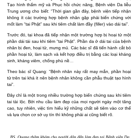
Tạo hình thẩm mỹ và Phục hồi chức năng, Bệnh viện Da liễu
Trung ương cho biết: “Thời gian gần đây, bệnh viện tiếp nhận
không ít các trường hợp bệnh nhân gặp phải biến chứng với
mốt làm “tai Phật” sau khi tiêm chất làm đầy (filler) vào dái tai”.
Trước đó, tại khoa đã tiếp nhận một trường hợp bị hoại tử một
phần dái tái sau khi tiêm “tai Phật”. Phần da ở dái tai của bệnh
nhân bị đen, hoại tử, mưng mủ. Các bác sĩ đã tiến hành cắt bỏ
phần hoại tử, làm sạch và kết hợp điều trị bằng các loại kháng
sinh, kháng viêm, chống phù nề…
Theo bác sĩ Quang: “Bệnh nhân này rất may mắn, phần hoại
tử trên tai khá ít nên bệnh nhân không cần phẫu thuật tạo hình
tai”.
Đây chỉ là một trong nhiều trường hợp biến chứng sau khi tiêm
tai tài lộc. Bởi nhu cầu làm đẹp của mọi người ngày một tăng
cao, tuy nhiên, việc tìm hiểu kỹ những chất sẽ tiêm vào cơ thể
và lựa chọn cơ sở uy tín thì không phải ai cũng biết rõ.
BS. Quang thăm khám cho người dân đến làm đẹp tại Bệnh viện Da