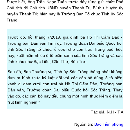
Được biết, ông Trần Ngọc Tuấn trước đây từng giữ chức Phó
Chủ tịch rồi Chủ tịch UBND huyện Thạnh Trị, Bí thư Huyện ủy
huyện Thạnh Trị; hiện nay là Trưởng Ban Tổ chức Tỉnh ủy Sóc
Trăng.
Trước đó, hồi tháng 7/2019, gia đình bà Hồ Thị Cẩm Đào -
Trưởng ban Dân vận Tỉnh ủy, Trưởng đoàn Đại biểu Quốc hội
tỉnh Sóc Trăng tổ chức lễ cưới cho con trai. Trong buổi tiệc
này, xuất hiện nhiều ô tô biển xanh của tỉnh Sóc Trăng và các
tỉnh khác như Bạc Liêu, Cần Thơ, Bến Tre...
Sau đó, Ban Thường vụ Tỉnh ủy Sóc Trăng thống nhất không
đưa ra hình thức kỷ luật đối với các cán bộ dùng ô tô biển
xanh đi đám cưới con trai bà Hồ Thị Cẩm Đào, Trưởng ban
Dân vận, Trưởng đoàn Đại biểu Quốc hội Sóc Trăng. Thay
vào đó, các cán bộ này đều chung một hình thức kiểm điểm là
"rút kinh nghiệm."
Tác giả: N.H - T.A
Nguồn tin:
Báo Tiền phong