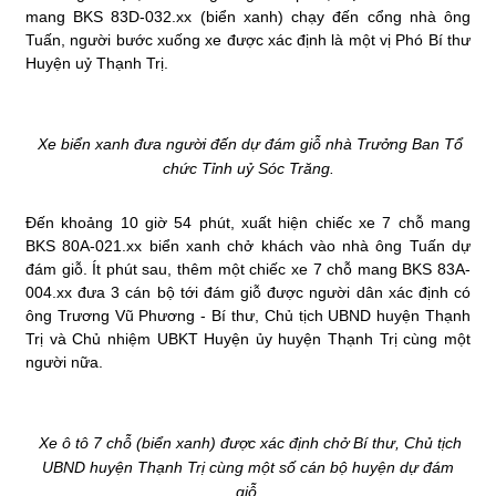
mang BKS 83D-032.xx (biển xanh) chạy đến cổng nhà ông
Tuấn, người bước xuống xe được xác định là một vị Phó Bí thư
Huyện uỷ Thạnh Trị.
Xe biển xanh đưa người đến dự đám giỗ nhà Trưởng Ban Tổ
chức Tỉnh uỷ Sóc Trăng.
Đến khoảng 10 giờ 54 phút, xuất hiện chiếc xe 7 chỗ mang
BKS 80A-021.xx biển xanh chở khách vào nhà ông Tuấn dự
đám giỗ. Ít phút sau, thêm một chiếc xe 7 chỗ mang BKS 83A-
004.xx đưa 3 cán bộ tới đám giỗ được người dân xác định có
ông Trương Vũ Phương - Bí thư, Chủ tịch UBND huyện Thạnh
Trị và Chủ nhiệm UBKT Huyện ủy huyện Thạnh Trị cùng một
người nữa.
Xe ô tô 7 chỗ (biển xanh) được xác định chở Bí thư, Chủ tịch
UBND huyện Thạnh Trị cùng một số cán bộ huyện dự đám
giỗ.