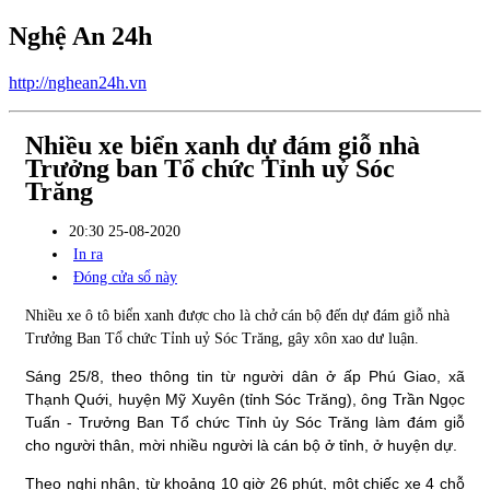
Nghệ An 24h
http://nghean24h.vn
Nhiều xe biển xanh dự đám giỗ nhà
Trưởng ban Tổ chức Tỉnh uỷ Sóc
Trăng
20:30 25-08-2020
In ra
Đóng cửa sổ này
Nhiều xe ô tô biển xanh được cho là chở cán bộ đến dự đám giỗ nhà
Trưởng Ban Tổ chức Tỉnh uỷ Sóc Trăng, gây xôn xao dư luận.
Sáng 25/8, theo thông tin từ người dân ở ấp Phú Giao, xã
Thạnh Quới, huyện Mỹ Xuyên (tỉnh Sóc Trăng), ông Trần Ngọc
Tuấn - Trưởng Ban Tổ chức Tỉnh ủy Sóc Trăng làm đám giỗ
cho người thân, mời nhiều người là cán bộ ở tỉnh, ở huyện dự.
Theo nghi nhận, từ khoảng 10 giờ 26 phút, một chiếc xe 4 chỗ