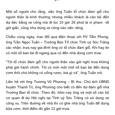
Một số người cho rằng, việc ông Tuấn tổ chức đám giỗ cho
người thân là bình thường nhưng nhiều khách là cán bộ đến
dự tiệc bằng xe công mà đi lúc 10 giờ 26 phút là vi phạm về
giờ giấc, cũng như dùng xe công vào việc riêng.
Chiều cùng ngày, trao đổi qua điện thoại với PV Tiền Phong,
ông Trần Ngọc Tuấn – Trưởng Ban Tổ chức Tỉnh uỷ Sóc Trăng
xác nhận, trưa nay gia đình ông có tổ chức đám giỗ. Khi hay tin
có một số bạn bè đi ngang qua có đến nhà dùng cơm trưa.
“Tôi tổ chức đám giỗ cho người thân vào giờ nghỉ trưa không
phải giờ hành chính. Tôi có mời một một số bạn bè đến dùng
cơm thôi chứ không có uống rượu, bia gì cả”, ông Tuấn nói.
Liên hệ với ông Trương Vũ Phương – Bí thư, Chủ tịch UBND
huyện Thạnh Trị, ông Phương cho biết có đến dự đám giỗ nhà
Trưởng Ban tổ chức. Theo đó, hôm nay ông và một số cán bộ
cơ quan đi dự Hội nghị tại Tỉnh uỷ Sóc Trăng có sử dụng xe
công vụ. Trên đường về nhà thì có ghé nhà ông Tuấn để dùng
bữa cơm, thời điểm đó gần 12 giờ trưa.