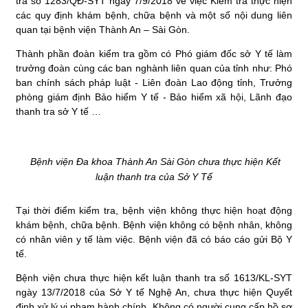
tra số 1283/QĐ-SYT ngày 7/9/2018 về việc Kiểm tra thực hiện
các quy định khám bệnh, chữa bệnh và một số nội dung liên
quan tại bệnh viện Thành An – Sài Gòn.
Thành phần đoàn kiểm tra gồm có Phó giám đốc sở Y tế làm
trưởng đoàn cùng các ban nghành liên quan của tỉnh như: Phó
ban chính sách pháp luật - Liên đoàn Lao động tỉnh, Trưởng
phòng giám định Bảo hiểm Y tế - Bảo hiểm xã hội, Lãnh đạo
thanh tra sở Y tế …
Bệnh viện Đa khoa Thành An Sài Gòn chưa thực hiện Kết
luận thanh tra của Sở Y Tế
Tại thời điểm kiểm tra, bệnh viện không thực hiện hoạt động
khám bệnh, chữa bệnh. Bệnh viện không có bệnh nhân, không
có nhân viên y tế làm việc. Bệnh viện đã có báo cáo gửi Bộ Y
tế.
Bệnh viện chưa thực hiện kết luận thanh tra số 1613/KL-SYT
ngày 13/7/2018 của Sở Y tế Nghệ An, chưa thực hiện Quyết
định xử lý vi phạm hành chính. Không có người cung cấp hồ sơ