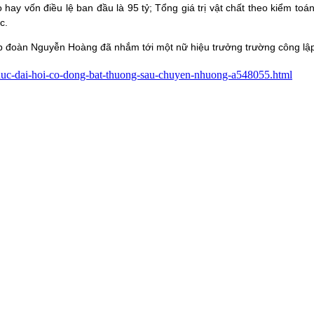
 hay vốn điều lệ ban đầu là 95 tỷ; Tổng giá trị vật chất theo kiểm to
c.
p đoàn Nguyễn Hoàng đã nhắm tới một nữ hiệu trưởng trường công lập
chuc-dai-hoi-co-dong-bat-thuong-sau-chuyen-nhuong-a548055.html