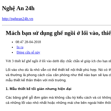
Nghệ An 24h
http://nghean24h.vn
Mách bạn sử dụng ghế ngồi ở lối vào, thi
08:47 28-04-2018
In ra
Đóng cửa sổ này
Với 3 thiết kế ghế ngồi ở lối vào dưới đây chắc chắn sẽ giúp ích cho bạn nh
Lối vào cho dù là nhỏ vẫn có thể thiết kế nội thất phù hợp. Nó có 
và thường là phong cách của căn phòng như thế nào bạn sẽ lựa ch
mẫu thiết kế thân thiện với môi trường.
1. Mẫu thiết kế tối giản nhưng hiện đại
Các băng ghế gỗ đơn giản mà không cầu kỳ kiểu cách và có không
cả những lối vào nhỏ nhất hoặc những mái che bên ngoài hiên thô