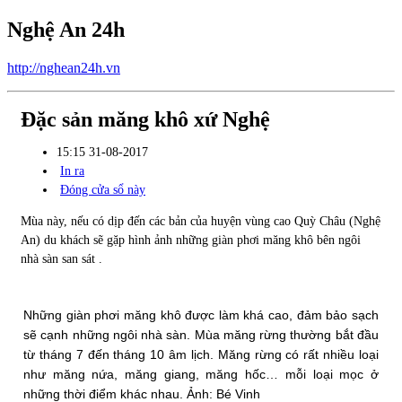
Nghệ An 24h
http://nghean24h.vn
Đặc sản măng khô xứ Nghệ
15:15 31-08-2017
In ra
Đóng cửa sổ này
Mùa này, nếu có dịp đến các bản của huyện vùng cao Quỳ Châu (Nghệ
An) du khách sẽ gặp hình ảnh những giàn phơi măng khô bên ngôi
nhà sàn san sát .
Những giàn phơi măng khô được làm khá cao, đảm bảo sạch
sẽ cạnh những ngôi nhà sàn. Mùa măng rừng thường bắt đầu
từ tháng 7 đến tháng 10 âm lịch. Măng rừng có rất nhiều loại
như măng nứa, măng giang, măng hốc… mỗi loại mọc ở
những thời điểm khác nhau. Ảnh: Bé Vinh