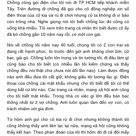
Chồng cũng gọi điện cho tôi nói đi TP HCM tiếp khách miền
Tây. Trên đường đi chồng đã gọi cho cô đồng nghiệp xin số
điện thoại của cô kia và rủ đi chơi nhưng cô ta không đi vì bảo
còn trông nhà. Nghe giọng nói tôi biết chồng lúc đó cũng có
uống khá nhiều. Tôi xem trên trang cá nhân thì biết được cô ấy
đã bỏ chồng gần 10 năm nay rồi, có một con gái.
Nói về chồng tôi năm nay 40 tuổi, chúng tôi có 2 con trai và
đang rất hạnh phúc, từ trước đến giờ anh không chơi bời, cờ
bạc, gái gú. Chồng luôn tôn trọng và tin tưởng tôi, đi đâu làm gì
cũng báo cho tôi biết (có nhiều lần tôi kiểm chứng và thấy
chồng đều nói thật chứ chưa nói dối lần nào). Làm được đồng
nào anh đều đưa tôi cất giữ, không giấu tôi lương lậu gì. Điện
thoại của chồng cài mật khẩu nhưng cho tôi biết để tôi có thể
dùng bất cứ khi nào. Các trang cá nhân, mạng xã hội anh cũng
cho tôi biết mật khẩu. Trong nhà có việc gì lớn đều bàn bạc
thống nhất từ 2 vợ chồng. Anh luôn quan tâm đến vợ con, có
trách nhiệm với gia đình.
Từ hôm anh gọi cho cô kia rủ đi chơi nhưng không thành tôi
cũng không thấy anh liên lạc lại nữa, mạng xã hội cũng không
thấy kết bạn. Theo phán đoán của tôi thì hôm đó đi cả đội mấy