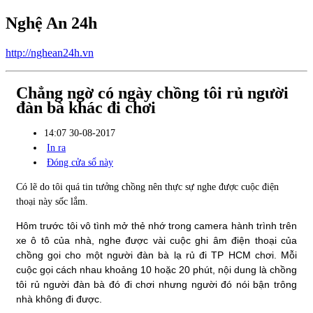
Nghệ An 24h
http://nghean24h.vn
Chẳng ngờ có ngày chồng tôi rủ người
đàn bà khác đi chơi
14:07 30-08-2017
In ra
Đóng cửa sổ này
Có lẽ do tôi quá tin tưởng chồng nên thực sự nghe được cuộc điện
thoại này sốc lắm.
Hôm trước tôi vô tình mở thẻ nhớ trong camera hành trình trên
xe ô tô của nhà, nghe được vài cuộc ghi âm điện thoại của
chồng gọi cho một người đàn bà lạ rủ đi TP HCM chơi. Mỗi
cuộc gọi cách nhau khoảng 10 hoặc 20 phút, nội dung là chồng
tôi rủ người đàn bà đó đi chơi nhưng người đó nói bận trông
nhà không đi được.