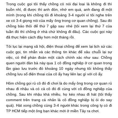
Trong cuộc gọi tôi thấy chồng có nói đại loại là không đi thì
buồn nhỉ, đi được thì anh đón, nhớ em quá, anh đang đi một
mình (trong khi chồng tôi đi khoảng 3-4 người vì tôi nghe trên
xe có 3-4 giọng nói của mấy ông trong cơ quan chồng). Sau đó
chồng bảo thôi để thứ 7 gặp sau nhé (tôi xem lại thứ 7 của
tuần đó thì chồng ở nhà chứ không đi đâu). Các cuộc gọi này
đã thực hiện cách đây hơn một tháng rồi.
Tôi lục lại mạng xã hội, điện thoại chồng để xem lại lịch sử các
cuộc gọi, tin nhắn và các thông tin khác để xâu chuỗi lại sự
việc, có thể phán đoán một cách chính xác như sau: Chồng
quen người đàn bà này qua 1 cô đồng nghiệp ở cơ quan trong
lần giao lưu trước đó khoảng 10 ngày nhưng tôi không thấy
chồng lưu số điện thoại của cô ấy hay liên lạc gì với cô ấy.
Hôm chồng gọi rủ cô đó đi chơi là do mấy ông trong cơ quan rủ
nhau đi nhậu và có cả cô đó đi cùng với cô đồng nghiệp của
chồng. Sau khi nhậu khá nhiều, họ kéo nhau đi hát (tôi thấy
comment trên trang cá nhân là cô đồng nghiệp bị ói do say
quá). Hát xong chồng cùng 3-4 người khác trong công ty có đi
TP HCM tiếp một ông bạn khác mới ở miền Tây ra chơi.