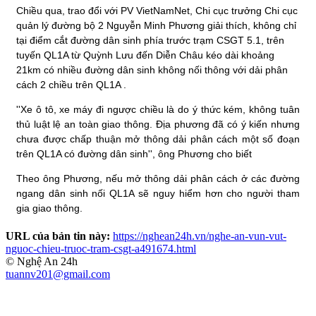
Chiều qua, trao đổi với PV VietNamNet, Chi cục trưởng Chi cục
quản lý đường bộ 2 Nguyễn Minh Phương giải thích, không chỉ
tại điểm cắt đường dân sinh phía trước trạm CSGT 5.1, trên
tuyến QL1A từ Quỳnh Lưu đến Diễn Châu kéo dài khoảng
21km có nhiều đường dân sinh không nối thông với dải phân
cách 2 chiều trên QL1A .
''Xe ô tô, xe máy đi ngược chiều là do ý thức kém, không tuân
thủ luật lệ an toàn giao thông. Địa phương đã có ý kiến nhưng
chưa được chấp thuận mở thông dải phân cách một số đoạn
trên QL1A có đường dân sinh'', ông Phương cho biết
Theo ông Phương, nếu mở thông dải phân cách ở các đường
ngang dân sinh nối QL1A sẽ nguy hiểm hơn cho người tham
gia giao thông.
URL của bản tin này:
https://nghean24h.vn/nghe-an-vun-vut-
nguoc-chieu-truoc-tram-csgt-a491674.html
© Nghệ An 24h
tuannv201@gmail.com