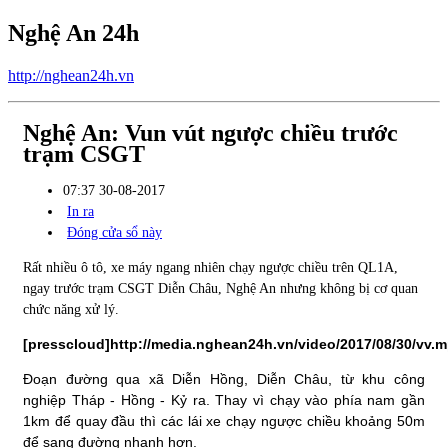
Nghệ An 24h
http://nghean24h.vn
Nghệ An: Vun vút ngược chiều trước
trạm CSGT
07:37 30-08-2017
In ra
Đóng cửa sổ này
Rất nhiều ô tô, xe máy ngang nhiên chạy ngược chiều trên QL1A,
ngay trước trạm CSGT Diễn Châu, Nghệ An nhưng không bị cơ quan
chức năng xử lý.
[presscloud]http://media.nghean24h.vn/video/2017/08/30/vv.m
Đoạn đường qua xã Diễn Hồng, Diễn Châu, từ khu công
nghiệp Tháp - Hồng - Kỷ ra. Thay vì chạy vào phía nam gần
1km để quay đầu thì các lái xe chạy ngược chiều khoảng 50m
để sang đường nhanh hơn.