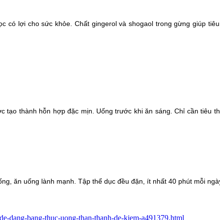
c có lợi cho sức khỏe. Chất gingerol và shogaol trong gừng giúp tiêu
ước tạo thành hỗn hợp đặc mịn. Uống trước khi ăn sáng. Chỉ cần tiêu
 sống, ăn uống lành mạnh. Tập thể dục đều đặn, ít nhất 40 phút mỗi ngà
-de-dang-bang-thuc-uong-than-thanh-de-kiem-a491379.html