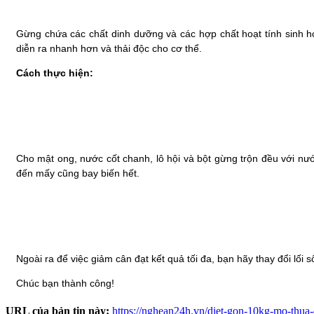
Gừng chứa các chất dinh dưỡng và các hợp chất hoạt tính sinh họ
diễn ra nhanh hơn và thải độc cho cơ thể.
Cách thực hiện:
Cho mật ong, nước cốt chanh, lô hội và bột gừng trộn đều với n
đến mấy cũng bay biến hết.
Ngoài ra để việc giảm cân đạt kết quả tối đa, bạn hãy thay đổi lối
Chúc bạn thành công!
URL của bản tin này:
https://nghean24h.vn/diet-gon-10kg-mo-thua