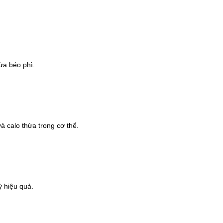
ừa béo phì.
à calo thừa trong cơ thể.
ỳ hiệu quả.